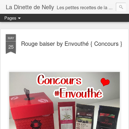
La Dinette de Nelly
Les petites recettes de la dinette de Nelly. Des recettes simples, généreuses et gourmandes pour tous les jours c'est tout ça la dinette !
Pages
MAY
Rouge baiser by Envouthé { Concours }
25