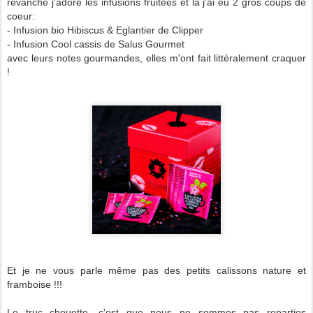
revanche j'adore les infusions fruitées et là j'ai eu 2 gros coups de
coeur:
- Infusion bio Hibiscus & Eglantier de Clipper
- Infusion Cool cassis de Salus Gourmet
avec leurs notes gourmandes, elles m'ont fait littéralement craquer
!
Et je ne vous parle même pas des petits calissons nature et
framboise !!!
Le truc chouette, c'est que nous ne sommes pas reparties