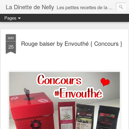
La Dinette de Nelly
Les petites recettes de la dinette de Nelly. Des recettes simples, généreuses et gourmandes pour tous les jours c'est tout ça la dinette !
Pages
MAY
Rouge baiser by Envouthé { Concours }
25