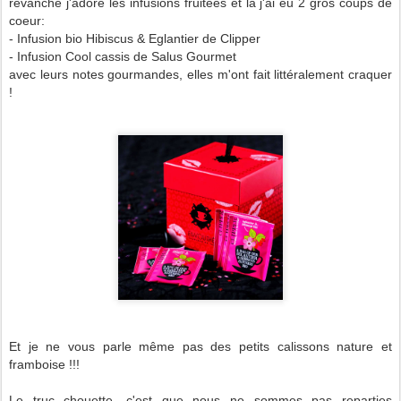
revanche j'adore les infusions fruitées et là j'ai eu 2 gros coups de
coeur:
- Infusion bio Hibiscus & Eglantier de Clipper
- Infusion Cool cassis de Salus Gourmet
avec leurs notes gourmandes, elles m'ont fait littéralement craquer
!
Et je ne vous parle même pas des petits calissons nature et
framboise !!!
Le truc chouette, c'est que nous ne sommes pas reparties