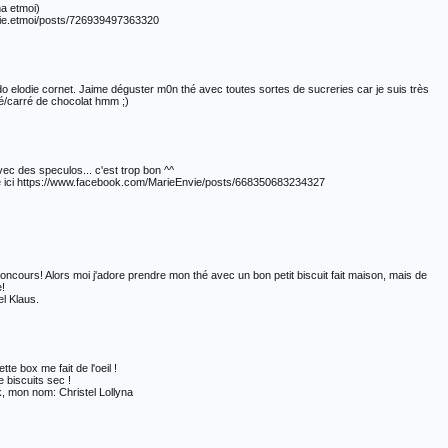
ma etmoi)
lie.etmoi/posts/726939497363320
do elodie cornet. Jaime déguster m0n thé avec toutes sortes de sucreries car je suis très
é/carré de chocolat hmm ;)
vec des speculos... c'est trop bon ^^
agé ici https://www.facebook.com/MarieEnvie/posts/668350683234327
oncours! Alors moi j'adore prendre mon thé avec un bon petit biscuit fait maison, mais de
e!
l Klaus.
te box me fait de l'oeil !
 biscuits sec !
k, mon nom: Christel Lollyna