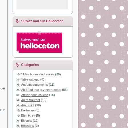
Suivez moi sur Hellocoton
Catégories
* Mes bonnes adresses
(20)
*Idée cadeau
(4)
Accompagnements
(11)
 qui
Ah il faut que je vous raconte
(83)
Atelier pour les kids
(16)
Au restaurant
(15)
Aux fruits
(38)
ceur
Barbecue
(3)
Bien être
(15)
Biscuits
(12)
Boissons
(3)