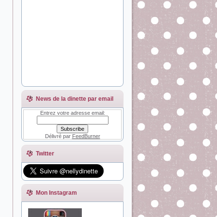
News de la dinette par email
Entrez votre adresse email:
Délivré par
FeedBurner
Twitter
Mon Instagram