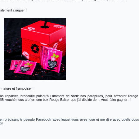
éralement craquer !
 nature et framboise !!!
 reparties bredouille puisqu'au moment de sortir nos parapluies, pour affronter l'orage
d'Envouthé nous a offert une box Rouge Baiser que j'ai décidé de ... vous faire gagner !!!
t en précisant le pseudo Facebook avec lequel vous avez joué et me dire avec quelle dou
ion