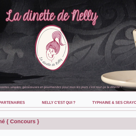
recettes simples, généreuses et gourmandes pour tous les jours c'est tout ça la dinette !
PARTENAIRES
NELLY C'EST QUI ?
TYPHAINE & SES CRAY
hé { Concours }