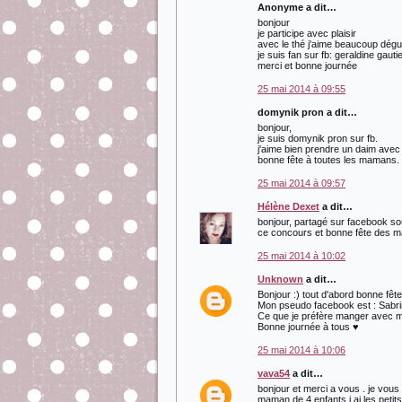
Anonyme a dit…
bonjour
je participe avec plaisir
avec le thé j'aime beaucoup dég
je suis fan sur fb: geraldine gauti
merci et bonne journée
25 mai 2014 à 09:55
domynik pron a dit…
bonjour,
je suis domynik pron sur fb.
j'aime bien prendre un daim avec
bonne fête à toutes les mamans.
25 mai 2014 à 09:57
Hélène Dexet
a dit…
bonjour, partagé sur facebook sou
ce concours et bonne fête des 
25 mai 2014 à 10:02
Unknown
a dit…
Bonjour :) tout d'abord bonne fê
Mon pseudo facebook est : Sabri
Ce que je préfère manger avec mo
Bonne journée à tous ♥
25 mai 2014 à 10:06
vava54
a dit…
bonjour et merci a vous . je vous
maman de 4 enfants j ai les petit