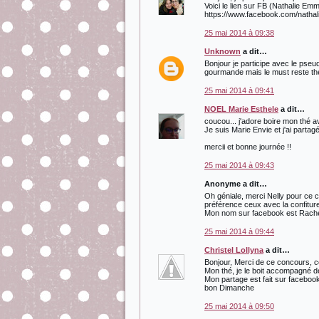
Voici le lien sur FB (Nathalie Em
https://www.facebook.com/natha
25 mai 2014 à 09:38
Unknown
a dit…
Bonjour je participe avec le pseu
gourmande mais le must reste th
25 mai 2014 à 09:41
NOEL Marie Esthele
a dit…
coucou... j'adore boire mon thé a
Je suis Marie Envie et j'ai part
mercii et bonne journée !!
25 mai 2014 à 09:43
Anonyme a dit…
Oh géniale, merci Nelly pour ce c
préférence ceux avec la confitur
Mon nom sur facebook est Rache
25 mai 2014 à 09:44
Christel Lollyna
a dit…
Bonjour, Merci de ce concours, cet
Mon thé, je le boit accompagné de
Mon partage est fait sur faceboo
bon Dimanche
25 mai 2014 à 09:50