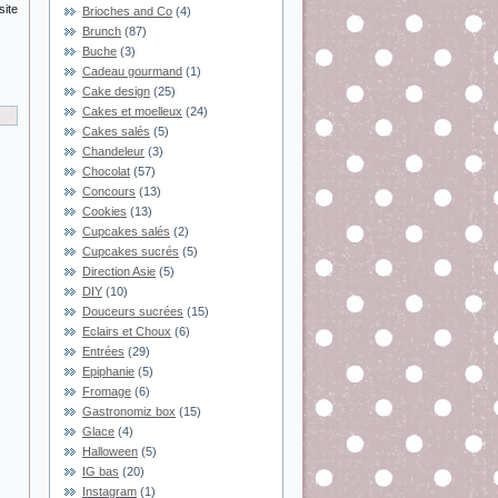
site
Brioches and Co
(4)
Brunch
(87)
Buche
(3)
Cadeau gourmand
(1)
Cake design
(25)
Cakes et moelleux
(24)
Cakes salés
(5)
Chandeleur
(3)
Chocolat
(57)
Concours
(13)
Cookies
(13)
Cupcakes salés
(2)
Cupcakes sucrés
(5)
Direction Asie
(5)
DIY
(10)
Douceurs sucrées
(15)
Eclairs et Choux
(6)
Entrées
(29)
Epiphanie
(5)
Fromage
(6)
Gastronomiz box
(15)
Glace
(4)
Halloween
(5)
IG bas
(20)
Instagram
(1)