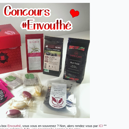
la box
Envouthé
, vous vous en souvenez ? Non, alors rendez vous par
ICI
^^