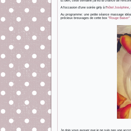
Et bien, cette semaine j'ai eu la chance de rencon
A l'occasion d'une soirée girly à l'
hôtel Joséphine
,
Au programme: une petite séance massage idéale
précieux breuvages de cette box
"Rouge Baiser"
Je dois vous avouer que je ne suis pas une accro a