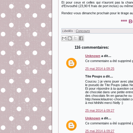
Et pour ceux et celles qui n'auront pas la ch
d'Envouthé (23,90 € frais de port inclus) ou mêm
Rendez-vous dimanche prochain pour le tirage au 
*** 
Libellés :
Concours
116 commentaires:
Unknown
a dit…
Ce commentaire a été supprimé pa
25 mai 2014 à 09:25
Tite Poups a dit…
Coucou :) je viens jouer avec pla
le pseudo de Tite Poups (alias Nel
Et pour répondre à ta question c
de chocolat dans une petite entre
des chocolats fin en ganache ou 
http://www.lelautrec-chocolatie
à moi hihihihi merci Nelly :)
25 mai 2014 à 09:27
Unknown
a dit…
Ce commentaire a été supprimé pa
25 mai 2014 à 09:27