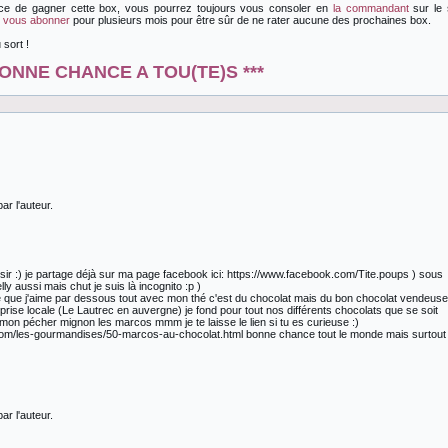
ance de gagner cette box, vous pourrez toujours vous consoler en
la commandant
sur le 
e
vous abonner
pour plusieurs mois pour être sûr de ne rater aucune des prochaines box.
sort !
BONNE CHANCE A TOU(TE)S ***
r l'auteur.
isir :) je partage déjà sur ma page facebook ici: https://www.facebook.com/Tite.poups ) sous
ly aussi mais chut je suis là incognito :p )
e que j'aime par dessous tout avec mon thé c'est du chocolat mais du bon chocolat vendeuse
prise locale (Le Lautrec en auvergne) je fond pour tout nos différents chocolats que se soit
mon pécher mignon les marcos mmm je te laisse le lien si tu es curieuse :)
r.com/les-gourmandises/50-marcos-au-chocolat.html bonne chance tout le monde mais surtout
r l'auteur.