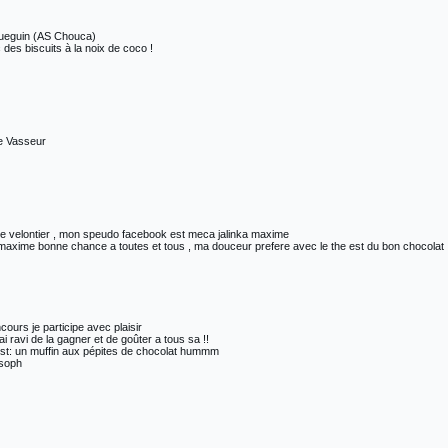
Gueguin (AS Chouca)
des biscuits à la noix de coco !
ne Vasseur
ipe velontier , mon speudo facebook est meca jalinka maxime
xime bonne chance a toutes et tous , ma douceur prefere avec le the est du bon chocolat
ours je participe avec plaisir
ai ravi de la gagner et de goûter a tous sa !!
est: un muffin aux pépites de chocolat hummm
 soph