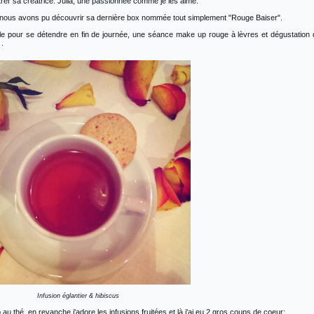
trer sa créatrice: Julia, une passionnée comme je les aime.
 nous avons pu découvrir sa dernière box nommée tout simplement "Rouge Baiser".
 pour se détendre en fin de journée, une séance make up rouge à lèvres et dégustation
.
Infusion églantier & hibiscus
u thé, en revanche j'adore les infusions fruitées et là j'ai eu 2 gros coups de coeur: