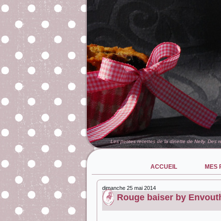
Les petites recettes de la dinette de Nelly. Des 
ACCUEIL
MES 
dimanche 25 mai 2014
Rouge baiser by Envout