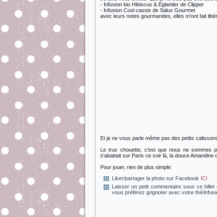
- Infusion bio Hibiscus & Eglantier de Clipper
- Infusion Cool cassis de Salus Gourmet
avec leurs notes gourmandes, elles m'ont fait litt
Et je ne vous parle même pas des petits calissons
Le truc chouette, c'est que nous ne sommes pas
s'abattait sur Paris ce soir là, la douce Amandine 
Pour jouer, rien de plus simple:
Liker/partager la photo sur Facebook
ICI
Laisser un petit commentaire sous ce bille
vous préférez grignoter avec votre thé/infus