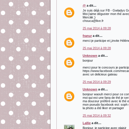
@
a dit…
Je suis déjà sur FB - Gwladys 
Moi j'aime déguster mon thé avec 
Merciiiii ;)
chouca@live.fr
25 mai 2014 à 09:28
franur
a dit…
merci je participe et j,invite Hélè
25 mai 2014 à 09:28
Unknown
a dit…
bonjour
merci pour le concours je partic
https://www.facebook.com/mecama
avec un delicieux gateau
25 mai 2014 à 09:29
Unknown
a dit…
bonjour waouh merci pour ce conc
moi qui est une fana de thé je ser
ma douceur préféré avec le thé 
mon pseudo facebook est: soph
la photo a été liker et partager
25 mai 2014 à 09:32
Lallie
a dit…
Bonjour, je participe avec plaisir