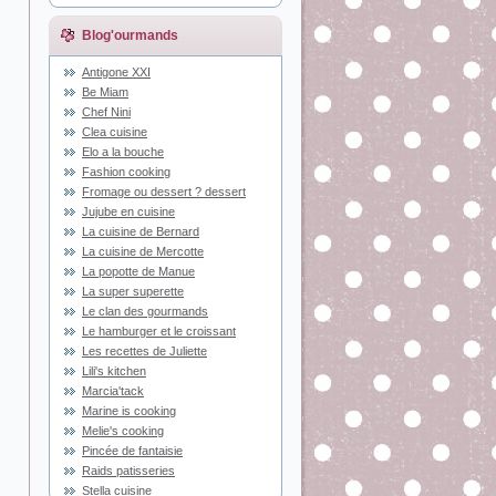
Blog'ourmands
Antigone XXI
Be Miam
Chef Nini
Clea cuisine
Elo a la bouche
Fashion cooking
Fromage ou dessert ? dessert
Jujube en cuisine
La cuisine de Bernard
La cuisine de Mercotte
La popotte de Manue
La super superette
Le clan des gourmands
Le hamburger et le croissant
Les recettes de Juliette
Lili's kitchen
Marcia'tack
Marine is cooking
Melie's cooking
Pincée de fantaisie
Raids patisseries
Stella cuisine