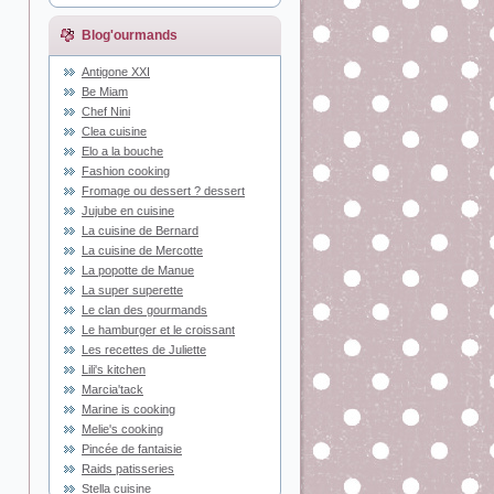
Blog'ourmands
Antigone XXI
Be Miam
Chef Nini
Clea cuisine
Elo a la bouche
Fashion cooking
Fromage ou dessert ? dessert
Jujube en cuisine
La cuisine de Bernard
La cuisine de Mercotte
La popotte de Manue
La super superette
Le clan des gourmands
Le hamburger et le croissant
Les recettes de Juliette
Lili's kitchen
Marcia'tack
Marine is cooking
Melie's cooking
Pincée de fantaisie
Raids patisseries
Stella cuisine