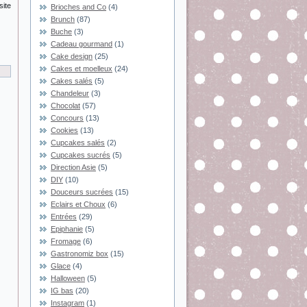
site
Brioches and Co
(4)
Brunch
(87)
Buche
(3)
Cadeau gourmand
(1)
Cake design
(25)
Cakes et moelleux
(24)
Cakes salés
(5)
Chandeleur
(3)
Chocolat
(57)
Concours
(13)
Cookies
(13)
Cupcakes salés
(2)
Cupcakes sucrés
(5)
Direction Asie
(5)
DIY
(10)
Douceurs sucrées
(15)
Eclairs et Choux
(6)
Entrées
(29)
Epiphanie
(5)
Fromage
(6)
Gastronomiz box
(15)
Glace
(4)
Halloween
(5)
IG bas
(20)
Instagram
(1)