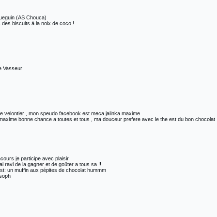
Gueguin (AS Chouca)
des biscuits à la noix de coco !
ne Vasseur
ipe velontier , mon speudo facebook est meca jalinka maxime
xime bonne chance a toutes et tous , ma douceur prefere avec le the est du bon chocolat
ours je participe avec plaisir
ai ravi de la gagner et de goûter a tous sa !!
est: un muffin aux pépites de chocolat hummm
 soph