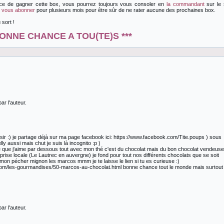
ance de gagner cette box, vous pourrez toujours vous consoler en
la commandant
sur le 
e
vous abonner
pour plusieurs mois pour être sûr de ne rater aucune des prochaines box.
sort !
BONNE CHANCE A TOU(TE)S ***
r l'auteur.
isir :) je partage déjà sur ma page facebook ici: https://www.facebook.com/Tite.poups ) sous
ly aussi mais chut je suis là incognito :p )
e que j'aime par dessous tout avec mon thé c'est du chocolat mais du bon chocolat vendeuse
prise locale (Le Lautrec en auvergne) je fond pour tout nos différents chocolats que se soit
mon pécher mignon les marcos mmm je te laisse le lien si tu es curieuse :)
r.com/les-gourmandises/50-marcos-au-chocolat.html bonne chance tout le monde mais surtout
r l'auteur.