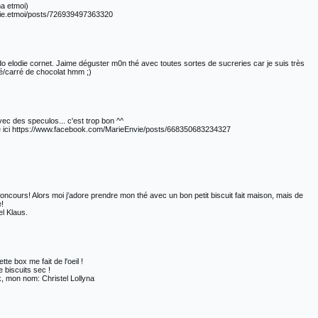
ma etmoi)
lie.etmoi/posts/726939497363320
do elodie cornet. Jaime déguster m0n thé avec toutes sortes de sucreries car je suis très
é/carré de chocolat hmm ;)
vec des speculos... c'est trop bon ^^
agé ici https://www.facebook.com/MarieEnvie/posts/668350683234327
oncours! Alors moi j'adore prendre mon thé avec un bon petit biscuit fait maison, mais de
e!
l Klaus.
te box me fait de l'oeil !
 biscuits sec !
k, mon nom: Christel Lollyna