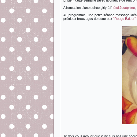
Et bien, cette semaine j'ai eu la chance de rencon
A l'occasion d'une soirée girly à l'
hôtel Joséphine
,
Au programme: une petite séance massage idéale
précieux breuvages de cette box
"Rouge Baiser"
Je dois vous avouer que je ne suis pas une accro a