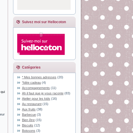
Suivez moi sur Hellocoton
Catégories
* Mes bonnes adresses
(20)
*Idée cadeau
(4)
Accompagnements
(11)
 qui
Ah il faut que je vous raconte
(83)
Atelier pour les kids
(16)
Au restaurant
(15)
Aux fruits
(38)
ceur
Barbecue
(3)
Bien être
(15)
Biscuits
(12)
Boissons
(3)