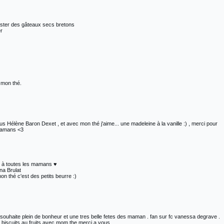
uster des gâteaux secs bretons
er
 mon thé.
s Hélène Baron Dexet , et avec mon thé j'aime... une madeleine à la vanille :) , merci pour
mamans <3
te à toutes les mamans ♥
na Brulat
n thé c'est des petits beurre :)
 souhaite plein de bonheur et une tres belle fetes des maman . fan sur fc vanessa degrave .
s biscuits au fruits avec mom the merci a vous