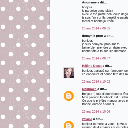
Anonyme a dit…
bonjour
je participe avec plaisir
avec le thé j'aime beaucoup dég
je suis fan sur fb: geraldine gauti
merci et bonne journée
25 mai 2014 à 09:55
domynik pron a dit…
bonjour,
je suis domynik pron sur fb.
j'aime bien prendre un daim avec
bonne fête à toutes les mamans.
25 mai 2014 à 09:57
Hélène Dexet
a dit…
bonjour, partagé sur facebook sou
ce concours et bonne fête des 
25 mai 2014 à 10:02
Unknown
a dit…
Bonjour :) tout d'abord bonne fê
Mon pseudo facebook est : Sabri
Ce que je préfère manger avec mo
Bonne journée à tous ♥
25 mai 2014 à 10:06
vava54
a dit…
bonjour et merci a vous . je vous
maman de 4 enfants j ai les petit