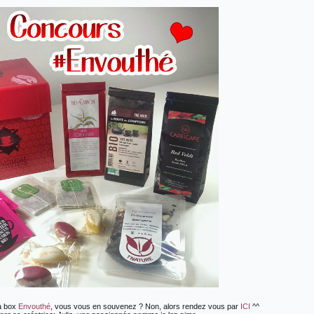
la box
Envouthé
, vous vous en souvenez ? Non, alors rendez vous par
ICI
^^