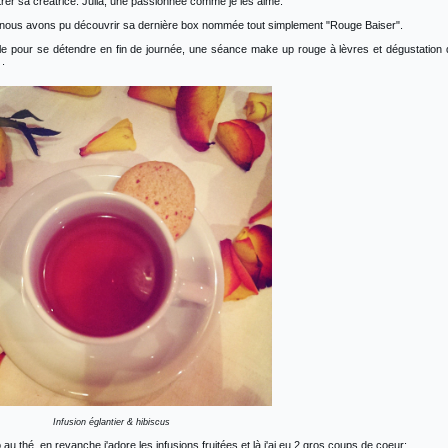
trer sa créatrice: Julia, une passionnée comme je les aime.
 nous avons pu découvrir sa dernière box nommée tout simplement "Rouge Baiser".
 pour se détendre en fin de journée, une séance make up rouge à lèvres et dégustation
.
Infusion églantier & hibiscus
u thé, en revanche j'adore les infusions fruitées et là j'ai eu 2 gros coups de coeur: