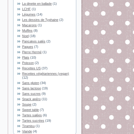
La dinette en ballade
(1)
LCHF
(1)
Légumes
(14)
Les dessins de Typhaine
(2)
Macarons
(1)
Muffins
(8)
Noel
(18)
Pancakes salés
(2)
Paques
(7)
Pierre Hermé
(1)
Plats
(10)
Poisson
(2)
Recettes US
(37)
Recettes végétariennes (vegan)
(12)
Sans gluten
(34)
Sans lactose
(19)
Sans sucres
(9)
Snack apéro
(11)
Soupe
(2)
Sweet table
(7)
Tartes salées
(6)
Tartes sucrées
(19)
Tiramisu
(1)
Viande
(4)