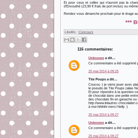
Et pour ceux et celles qui n'auront pas la ch
d'Envouthé (23,90 € frais de port inclus) ou mêm
Rendez-vous dimanche prochain pour le tirage au 
*** 
Libellés :
Concours
116 commentaires:
Unknown
a dit…
Ce commentaire a été supprimé pa
25 mai 2014 à 09:25
Tite Poups a dit…
Coucou :) je viens jouer avec pla
le pseudo de Tite Poups (alias Nel
Et pour répondre à ta question c
de chocolat dans une petite entre
des chocolats fin en ganache ou 
http://www.lelautrec-chocolatie
à moi hihihihi merci Nelly :)
25 mai 2014 à 09:27
Unknown
a dit…
Ce commentaire a été supprimé pa
25 mai 2014 à 09:27