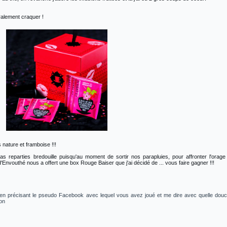
éralement craquer !
 nature et framboise !!!
 reparties bredouille puisqu'au moment de sortir nos parapluies, pour affronter l'orage
d'Envouthé nous a offert une box Rouge Baiser que j'ai décidé de ... vous faire gagner !!!
t en précisant le pseudo Facebook avec lequel vous avez joué et me dire avec quelle dou
ion