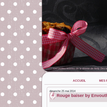
Les petites recettes de la dinette de Nelly. Des 
ACCUEIL
MES 
dimanche 25 mai 2014
Rouge baiser by Envout