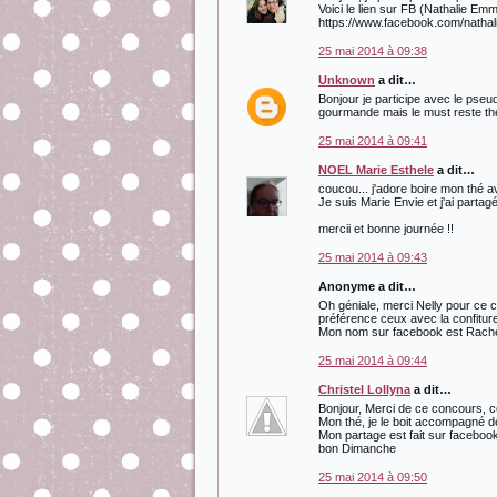
Voici le lien sur FB (Nathalie Em
https://www.facebook.com/natha
25 mai 2014 à 09:38
Unknown
a dit…
Bonjour je participe avec le pseu
gourmande mais le must reste th
25 mai 2014 à 09:41
NOEL Marie Esthele
a dit…
coucou... j'adore boire mon thé a
Je suis Marie Envie et j'ai part
mercii et bonne journée !!
25 mai 2014 à 09:43
Anonyme a dit…
Oh géniale, merci Nelly pour ce c
préférence ceux avec la confitur
Mon nom sur facebook est Rache
25 mai 2014 à 09:44
Christel Lollyna
a dit…
Bonjour, Merci de ce concours, cet
Mon thé, je le boit accompagné de
Mon partage est fait sur faceboo
bon Dimanche
25 mai 2014 à 09:50