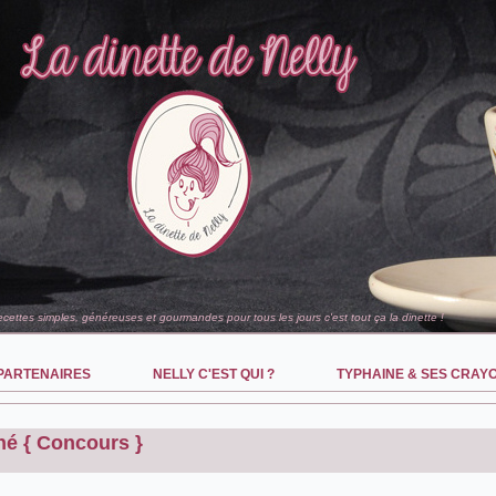
recettes simples, généreuses et gourmandes pour tous les jours c'est tout ça la dinette !
PARTENAIRES
NELLY C'EST QUI ?
TYPHAINE & SES CRAY
hé { Concours }