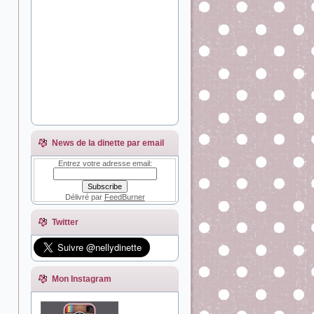
News de la dinette par email
Entrez votre adresse email:
Délivré par
FeedBurner
Twitter
Mon Instagram