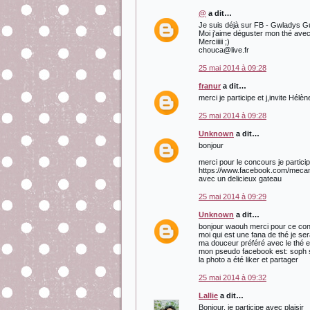
@
a dit…
Je suis déjà sur FB - Gwladys 
Moi j'aime déguster mon thé avec 
Merciiiii ;)
chouca@live.fr
25 mai 2014 à 09:28
franur
a dit…
merci je participe et j,invite Hélè
25 mai 2014 à 09:28
Unknown
a dit…
bonjour
merci pour le concours je partic
https://www.facebook.com/mecama
avec un delicieux gateau
25 mai 2014 à 09:29
Unknown
a dit…
bonjour waouh merci pour ce conc
moi qui est une fana de thé je ser
ma douceur préféré avec le thé 
mon pseudo facebook est: soph
la photo a été liker et partager
25 mai 2014 à 09:32
Lallie
a dit…
Bonjour, je participe avec plaisir