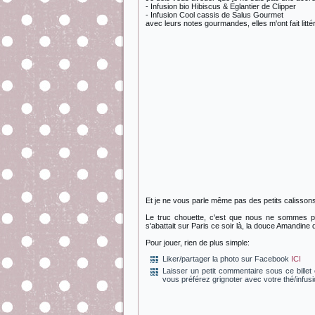
- Infusion bio Hibiscus & Eglantier de Clipper
- Infusion Cool cassis de Salus Gourmet
avec leurs notes gourmandes, elles m'ont fait litt
Et je ne vous parle même pas des petits calissons
Le truc chouette, c'est que nous ne sommes pas
s'abattait sur Paris ce soir là, la douce Amandine 
Pour jouer, rien de plus simple:
Liker/partager la photo sur Facebook
ICI
Laisser un petit commentaire sous ce bille
vous préférez grignoter avec votre thé/infus