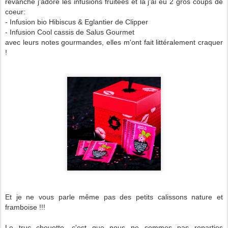
revanche j'adore les infusions fruitées et là j'ai eu 2 gros coups de
coeur:
- Infusion bio Hibiscus & Eglantier de Clipper
- Infusion Cool cassis de Salus Gourmet
avec leurs notes gourmandes, elles m'ont fait littéralement craquer
!
Et je ne vous parle même pas des petits calissons nature et
framboise !!!
Le truc chouette, c'est que nous ne sommes pas reparties