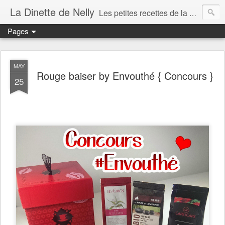
La Dinette de Nelly
Les petites recettes de la dinette de Nelly. Des recettes simples, généreuses et gourmandes pour tous les jours c'est tout ça la dinette !
Pages
MAY
Rouge baiser by Envouthé { Concours }
25