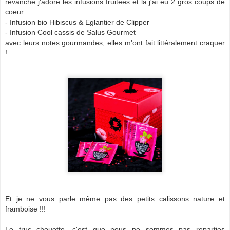
revanche j'adore les infusions fruitées et là j'ai eu 2 gros coups de
coeur:
- Infusion bio Hibiscus & Eglantier de Clipper
- Infusion Cool cassis de Salus Gourmet
avec leurs notes gourmandes, elles m'ont fait littéralement craquer
!
Et je ne vous parle même pas des petits calissons nature et
framboise !!!
Le truc chouette, c'est que nous ne sommes pas reparties