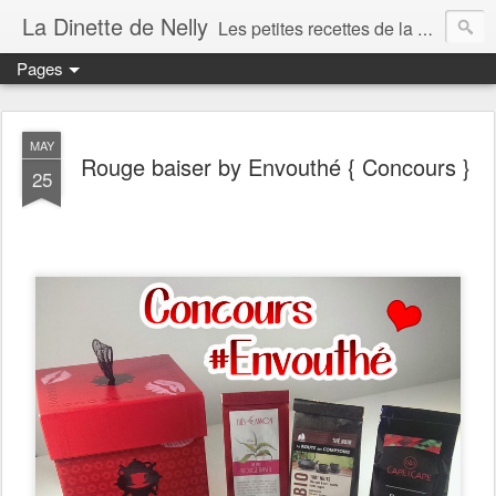
La Dinette de Nelly
Les petites recettes de la dinette de Nelly. Des recettes simples, généreuses et gourmandes pour tous les jours c'est tout ça la dinette !
Pages
MAY
Rouge baiser by Envouthé { Concours }
25