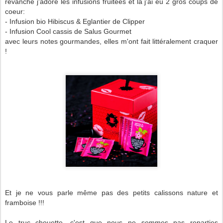
revanche j'adore les infusions fruitées et là j'ai eu 2 gros coups de
coeur:
- Infusion bio Hibiscus & Eglantier de Clipper
- Infusion Cool cassis de Salus Gourmet
avec leurs notes gourmandes, elles m'ont fait littéralement craquer
!
Et je ne vous parle même pas des petits calissons nature et
framboise !!!
Le truc chouette, c'est que nous ne sommes pas reparties