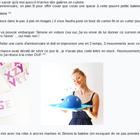
savoir qu'à moi aussi il m'arrive des galères en cuisine.
anniversaire, un plan B pour offrir coute que coute une queue à cette pauvre petite balein
leine ^^
e dans le pas à pas en images ( il vous faudra juste un bout de carton fin et un cutter pou
n va pouvoir embarquer Simone en voiture (oui oui, j'ai eu envie de lui donner ce surnom e
s l'anniv' ... oui mais non !
acheter une carte d'anniversaire et doit en improviser une en 2 temps, 3 mouvements avec ce
chance avait décidé de sévir ce jour là , je n'avais plus cette lettre en stock. Heureusement
s j'ai réussi à la créer OUF ^^
te, moi avec ma robe à ancres marines et Simone la baleine (en essayant de ne pas prendre