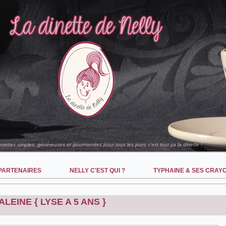
recettes simples, généreuses et gourmandes pour tous les jours c'est tout ça la dinette !
PARTENAIRES
NELLY C'EST QUI ?
TYPHAINE & SES CRAY
LEINE { LYSE A 5 ANS }