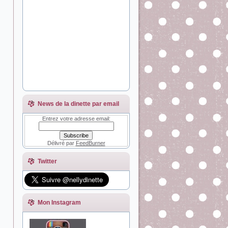
News de la dinette par email
Entrez votre adresse email:
Délivré par
FeedBurner
Twitter
Mon Instagram