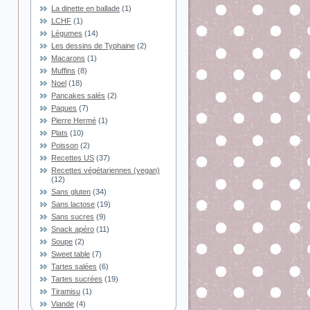
La dinette en ballade
(1)
LCHF
(1)
Légumes
(14)
Les dessins de Typhaine
(2)
Macarons
(1)
Muffins
(8)
Noel
(18)
Pancakes salés
(2)
Paques
(7)
Pierre Hermé
(1)
Plats
(10)
Poisson
(2)
Recettes US
(37)
Recettes végétariennes (vegan)
(12)
Sans gluten
(34)
Sans lactose
(19)
Sans sucres
(9)
Snack apéro
(11)
Soupe
(2)
Sweet table
(7)
Tartes salées
(6)
Tartes sucrées
(19)
Tiramisu
(1)
Viande
(4)