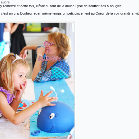
 sucre !
'y remettre et cette fois, c'était au tour de la douce Lyse de souffler ses 5 bougies.
ille c'est un vrai Bonheur et en même temps un petit pincement au Coeur de la voir grandir si vi