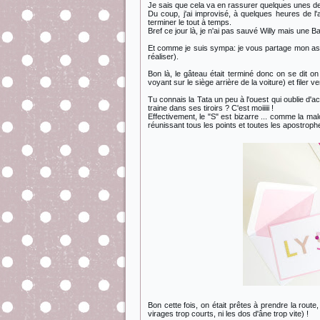
Je sais que cela va en rassurer quelques unes de 
Du coup, j'ai improvisé, à quelques heures de l'
terminer le tout à temps.
Bref ce jour là, je n'ai pas sauvé Willy mais une Ba
Et comme je suis sympa: je vous partage mon astuc
réaliser).
Bon là, le gâteau était terminé donc on se dit o
voyant sur le siège arrière de la voiture) et filer ver
Tu connais la Tata un peu à l'ouest qui oublie d'
traine dans ses tiroirs ? C'est moiiiii !
Effectivement, le "S" est bizarre ... comme la mal
réunissant tous les points et toutes les apostrophe
Bon cette fois, on était prêtes à prendre la rou
virages trop courts, ni les dos d'âne trop vite) !