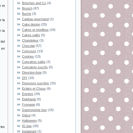
Brioches and Co
(4)
e et
Brunch
(87)
Buche
(3)
Cadeau gourmand
(1)
r la
Cake design
(25)
Cakes et moelleux
(24)
n la
Cakes salés
(5)
Chandeleur
(3)
 qui
Chocolat
(57)
, en
Concours
(13)
Cookies
(13)
Cupcakes salés
(2)
Cupcakes sucrés
(5)
Direction Asie
(5)
DIY
(10)
Douceurs sucrées
(15)
Eclairs et Choux
(6)
Entrées
(29)
Epiphanie
(5)
Fromage
(6)
Gastronomiz box
(15)
Glace
(4)
Halloween
(5)
IG bas
(20)
 les
Instagram
(1)