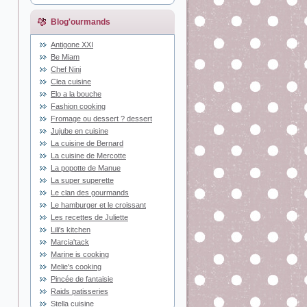
Blog'ourmands
Antigone XXI
Be Miam
Chef Nini
Clea cuisine
Elo a la bouche
Fashion cooking
Fromage ou dessert ? dessert
Jujube en cuisine
La cuisine de Bernard
La cuisine de Mercotte
La popotte de Manue
La super superette
Le clan des gourmands
Le hamburger et le croissant
Les recettes de Juliette
Lili's kitchen
Marcia'tack
Marine is cooking
Melie's cooking
Pincée de fantaisie
Raids patisseries
Stella cuisine