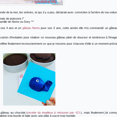
de de la mer, les sirènes, et qui, il y a peu, déclarait avec conviction à l'arrière de ma voitur
mais de poissons !"
 famille de Nemo ou Dory ^^
ses 4 ans et un
gâteau Nemo
pour ses 3 ans, cette année elle m'a commandé un gâteau
 carton d'invitation pour réaliser ce nouveau gâteau plein de douceur et tendresse à l'imag
 reflète finalement inconsciemment ce que je ressens pour chacune d'elle à un moment préci
 gâteau au chocolat (
recette du moelleux à retrouver par -ICI-
), mais finalement j'ai conn
eine trop lourde et faite avec une pâte à sucre trop humide.