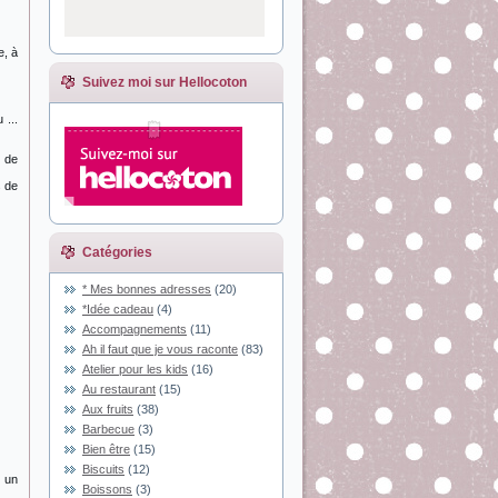
e, à
Suivez moi sur Hellocoton
 ...
e de
s de
Catégories
* Mes bonnes adresses
(20)
*Idée cadeau
(4)
Accompagnements
(11)
Ah il faut que je vous raconte
(83)
Atelier pour les kids
(16)
Au restaurant
(15)
Aux fruits
(38)
Barbecue
(3)
Bien être
(15)
Biscuits
(12)
u un
Boissons
(3)