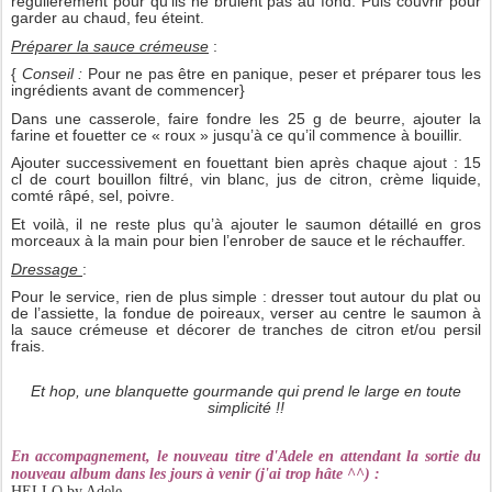
régulièrement pour qu’ils ne brulent pas au fond. Puis couvrir pour
garder au chaud, feu éteint.
Préparer la sauce crémeuse
:
{
Conseil :
Pour ne pas être en panique, peser et préparer tous les
ingrédients avant de commencer}
Dans une casserole, faire fondre les 25 g de beurre, ajouter la
farine et fouetter ce « roux » jusqu’à ce qu’il commence à bouillir.
Ajouter successivement en fouettant bien après chaque ajout : 15
cl de court bouillon filtré, vin blanc, jus de citron, crème liquide,
comté râpé, sel, poivre.
Et voilà, il ne reste plus qu’à ajouter le saumon détaillé en gros
morceaux à la main pour bien l’enrober de sauce et le réchauffer.
Dressage
:
Pour le service, rien de plus simple : dresser tout autour du plat ou
de l’assiette, la fondue de poireaux, verser au centre le saumon à
la sauce crémeuse et décorer de tranches de citron et/ou persil
frais.
Et hop, une blanquette gourmande qui prend le large en toute
simplicité !!
En accompagnement, le nouveau titre d'Adele en attendant la sortie du
nouveau album dans les jours à venir (j'ai trop hâte ^^) :
HELLO by Adele