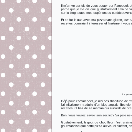
Il m'arrive parfois de vous poster sur Facebook d
parce que je me dis que gustativement cela ne va
sur le blog toutes mes expériences ou découverte
Et ce fut le cas avec ma pizza sans gluten, low c
recettes pourraient intéresser et finalement vous 
La photo
Déjà pour commencer, je n'ai pas l'habitude de m'
l'ai initialement traduite d'un blog anglais lifestyl
recettes IG bas de sa maman qui surveille de près
Bon, vous voulez savoir son secret ? Sa pâte ne cont
Gustativement, le gout du chou fleur n'est vraimen
gourmandise que cette pizza au visuel bluffant, e