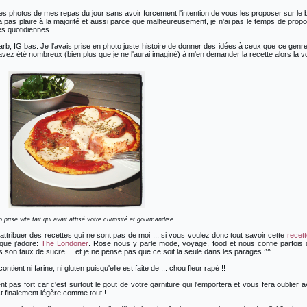
es photos de mes repas du jour sans avoir forcement l'intention de vous les proposer sur le 
 pas plaire à la majorité et aussi parce que malheureusement, je n'ai pas le temps de prop
s quotidiennes.
arb, IG bas. Je l'avais prise en photo juste histoire de donner des idées à ceux que ce genr
avez été nombreux (bien plus que je ne l'aurai imaginé) à m'en demander la recette alors la vo
 prise vite fait qui avait attisé votre curiosité et gourmandise
attribuer des recettes qui ne sont pas de moi ... si vous voulez donc tout savoir cette
recett
e que j'adore:
The Londoner
. Rose nous y parle mode, voyage, food et nous confie parfois
 son taux de sucre ... et je ne pense pas que ce soit la seule dans les parages ^^
ient ni farine, ni gluten puisqu'elle est faite de ... chou fleur rapé !!
t pas fort car c'est surtout le gout de votre garniture qui l'emportera et vous fera oublier 
st finalement légère comme tout !