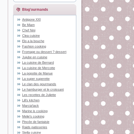
Blog'ourmands
Antigone XXI
Be Miam
Chef Nini
Clea cuisine
Elo a la bouche
Fashion cooking
Fromage ou dessert ? dessert
Jujube en cuisine
La cuisine de Bernard
La cuisine de Mercotte
La popotte de Manue
La super superette
Le clan des gourmands
Le hamburger et le croissant
Les recettes de Juliette
Lili's kitchen
Marcia'tack
Marine is cooking
Melie's cooking
Pincée de fantaisie
Raids patisseries
Stella cuisine