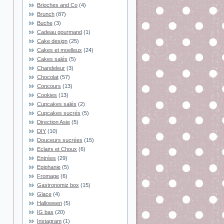
Brioches and Co
(4)
Brunch
(87)
Buche
(3)
Cadeau gourmand
(1)
Cake design
(25)
Cakes et moelleux
(24)
Cakes salés
(5)
Chandeleur
(3)
Chocolat
(57)
Concours
(13)
Cookies
(13)
Cupcakes salés
(2)
Cupcakes sucrés
(5)
Direction Asie
(5)
DIY
(10)
Douceurs sucrées
(15)
Eclairs et Choux
(6)
Entrées
(29)
Epiphanie
(5)
Fromage
(6)
Gastronomiz box
(15)
Glace
(4)
Halloween
(5)
IG bas
(20)
Instagram
(1)