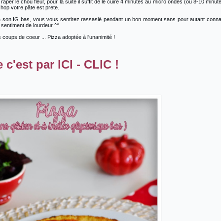
 raper le chou fleur, pour la suite il suffit de le cuire 4 minutes au micro ondes (ou 8-10 minut
t hop votre pâte est prete.
 à son IG bas, vous vous sentirez rassasié pendant un bon moment sans pour autant conna
sentiment de lourdeur ^^
 coups de coeur ... Pizza adoptée à l'unanimité !
c'est par ICI - CLIC !