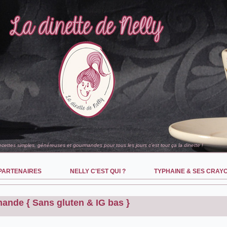
recettes simples, généreuses et gourmandes pour tous les jours c'est tout ça la dinette !
PARTENAIRES
NELLY C'EST QUI ?
TYPHAINE & SES CRAY
mande { Sans gluten & IG bas }