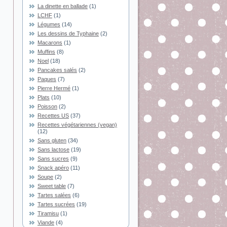
La dinette en ballade
(1)
LCHF
(1)
Légumes
(14)
Les dessins de Typhaine
(2)
Macarons
(1)
Muffins
(8)
Noel
(18)
Pancakes salés
(2)
Paques
(7)
Pierre Hermé
(1)
Plats
(10)
Poisson
(2)
Recettes US
(37)
Recettes végétariennes (vegan)
(12)
Sans gluten
(34)
Sans lactose
(19)
Sans sucres
(9)
Snack apéro
(11)
Soupe
(2)
Sweet table
(7)
Tartes salées
(6)
Tartes sucrées
(19)
Tiramisu
(1)
Viande
(4)