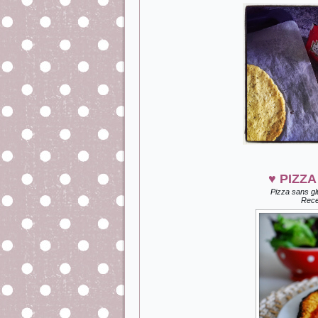
♥
PIZZA
Pizza sans g
Recet