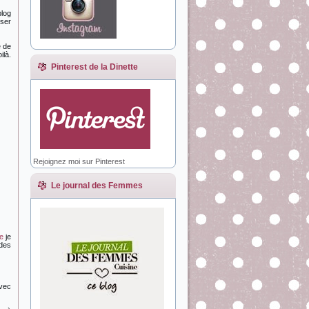
blog
oser
e de
ilà.
Pinterest de la Dinette
Rejoignez moi sur Pinterest
Le journal des Femmes
e
je
 des
avec