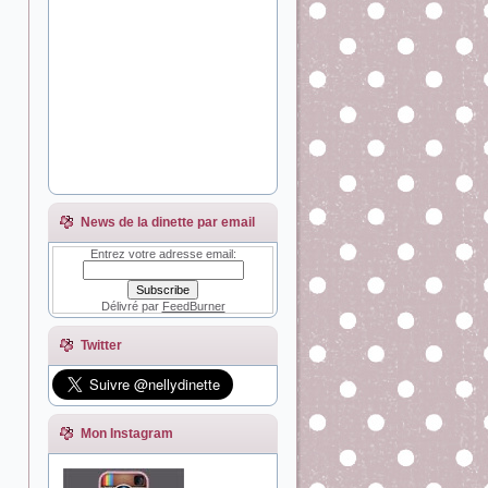
News de la dinette par email
Entrez votre adresse email:
Délivré par
FeedBurner
Twitter
Mon Instagram