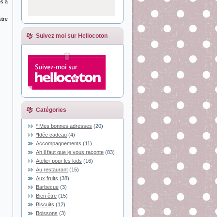
es à
itre
Suivez moi sur Hellocoton
Catégories
* Mes bonnes adresses
(20)
*Idée cadeau
(4)
Accompagnements
(11)
Ah il faut que je vous raconte
(83)
Atelier pour les kids
(16)
Au restaurant
(15)
Aux fruits
(38)
Barbecue
(3)
Bien être
(15)
Biscuits
(12)
Boissons
(3)