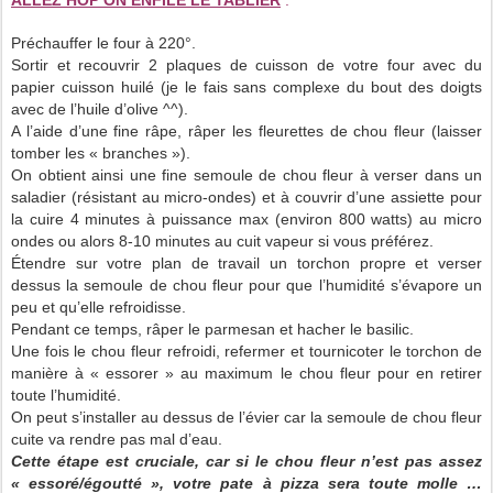
ALLEZ HOP ON ENFILE LE TABLIER
:
Préchauffer le four à 220°.
Sortir et recouvrir 2 plaques de cuisson de votre four avec du
papier cuisson huilé (je le fais sans complexe du bout des doigts
avec de l’huile d’olive ^^).
A l’aide d’une fine râpe, râper les fleurettes de chou fleur (laisser
tomber les « branches »).
On obtient ainsi une fine semoule de chou fleur à verser dans un
saladier (résistant au micro-ondes) et à couvrir d’une assiette pour
la cuire 4 minutes à puissance max (environ 800 watts) au micro
ondes ou alors 8-10 minutes au cuit vapeur si vous préférez.
Étendre sur votre plan de travail un torchon propre et verser
dessus la semoule de chou fleur pour que l’humidité s’évapore un
peu et qu’elle refroidisse.
Pendant ce temps, râper le parmesan et hacher le basilic.
Une fois le chou fleur refroidi, refermer et tournicoter le torchon de
manière à « essorer » au maximum le chou fleur pour en retirer
toute l’humidité.
On peut s’installer au dessus de l’évier car la semoule de chou fleur
cuite va rendre pas mal d’eau.
Cette étape est cruciale, car si le chou fleur n’est pas assez
« essoré/égoutté », votre pate à pizza sera toute molle …