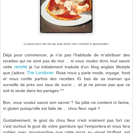
La photo prise vite fait qui avait attisé votre curiosité et gourmandise
Déjà pour commencer, je n'ai pas l'habitude de m'attribuer des
recettes qui ne sont pas de moi ... si vous voulez donc tout savoir
recette
cette
je l'ai initialement traduite d'un blog anglais lifestyle
The Londoner
que j'adore:
. Rose nous y parle mode, voyage, food
et nous confie parfois des recettes IG bas de sa maman qui
surveille de près son taux de sucre ... et je ne pense pas que ce
soit la seule dans les parages ^^
Bon, vous voulez savoir son secret ? Sa pâte ne contient ni farine,
ni gluten puisqu'elle est faite de ... chou fleur rapé !!
Gustativement, le gout du chou fleur n'est vraiment pas fort car
c'est surtout le gout de votre garniture qui l'emportera et vous fera
oublier avec gourmandise que cette pizza au visuel bluffant, est