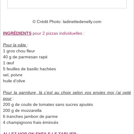
© Crédit Photo: ladinettedenelly.com
INGRÉDIENTS
pour 2 pizzas individuelles :
Pour la pâte
:
1 gros chou fleur
40 g de parmesan rapé
1 œuf
5 feuilles de basilic hachées
sel, poivre
huile d’olive
Pour la garniture, là c’est au choix selon vos envies moi j’ai opté
pour
:
200 g de coulis de tomates sans sucres ajoutés
200 g de mozzarella
6 tranches jambon de parme
4 champignons frais émincés