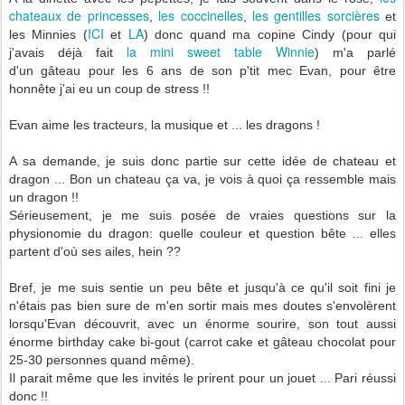
chateaux de princesses
les coccinelles
les gentilles sorcières
,
,
et
ICI
LA
les Minnies (
et
) donc quand ma copine Cindy (pour qui
la mini sweet table Winnie
j'avais déjà fait
) m'a parlé
d'un gâteau pour les 6 ans de son p'tit mec Evan, pour être
honnête j'ai eu un coup de stress !!
Evan aime les tracteurs, la musique et ... les dragons !
A sa demande, je suis donc partie sur cette idée de chateau et
dragon ... Bon un chateau ça va, je vois à quoi ça ressemble mais
un dragon !!
Sérieusement, je me suis posée de vraies questions sur la
physionomie du dragon: quelle couleur et question bête ... elles
partent d'où ses ailes, hein ??
Bref, je me suis sentie un peu bête et jusqu'à ce qu'il soit fini je
n'étais pas bien sure de m'en sortir mais mes doutes s'envolèrent
lorsqu'Evan découvrit, avec un énorme sourire, son tout aussi
énorme birthday cake bi-gout (carrot cake et gâteau chocolat pour
25-30 personnes quand même).
Il parait même que les invités le prirent pour un jouet ... Pari réussi
donc !!