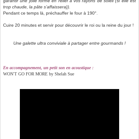
garantir une jolie forme en relief à vos rayons de soleil (si elle est
trop chaude, la pâte s’affaissera}).
Pendant ce temps là, préchauffer le four à 190°.
Cuire 20 minutes et servir pour découvrir le roi ou la reine du jour !
Une galette ultra conviviale à partager entre gourmands !
En accompagnement, un petit son en acoustique :
WON'T GO FOR MORE by Shelah Sue