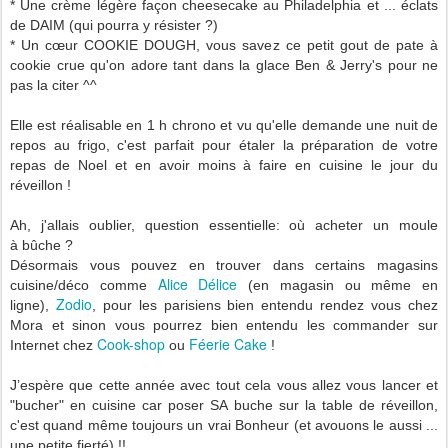
* Une crème légère façon cheesecake au Philadelphia et ... éclats
de DAIM (qui pourra y résister ?)
* Un cœur COOKIE DOUGH, vous savez ce petit gout de pate à
cookie crue qu'on adore tant dans la glace Ben & Jerry's pour ne
pas la citer ^^
Elle est réalisable en 1 h chrono et vu qu'elle demande une nuit de
repos au frigo, c'est parfait pour étaler la préparation de votre
repas de Noel et en avoir moins à faire en cuisine le jour du
réveillon !
Ah, j'allais oublier, question essentielle: où acheter un moule
à bûche ?
Désormais vous pouvez en trouver dans certains magasins
Alice Délice
cuisine/déco comme
(en magasin ou même en
Zodio
ligne),
, pour les parisiens bien entendu rendez vous chez
Mora et sinon vous pourrez bien entendu les commander sur
Cook-shop
Féerie Cake
Internet chez
ou
!
J’espère que cette année avec tout cela vous allez vous lancer et
"bucher" en cuisine car poser SA buche sur la table de réveillon,
c'est quand même toujours un vrai Bonheur (et avouons le aussi ...
une petite fierté) !!