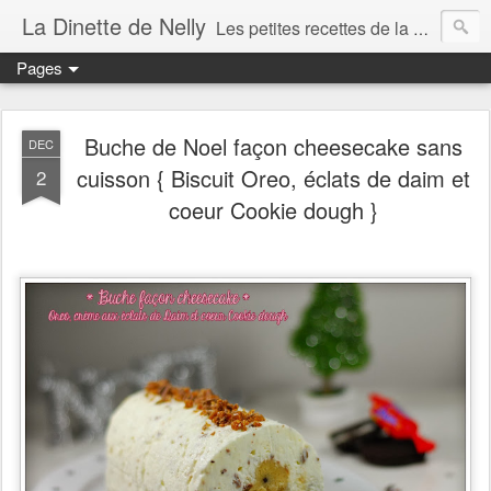
La Dinette de Nelly
Les petites recettes de la dinette de Nelly. Des recettes simples, généreuses et gourmandes pour tous les jours c'est tout ça la dinette !
Pages
Buche de Noel façon cheesecake sans
DEC
cuisson { Biscuit Oreo, éclats de daim et
2
coeur Cookie dough }