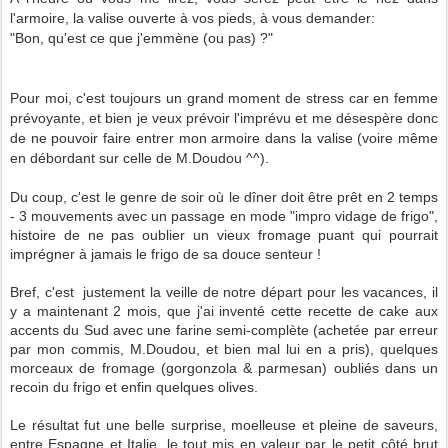
l'armoire, la valise ouverte à vos pieds, à vous demander:
"Bon, qu'est ce que j'emmène (ou pas) ?"
Pour moi, c'est toujours un grand moment de stress car en femme
prévoyante, et bien je veux prévoir l'imprévu et me désespère donc
de ne pouvoir faire entrer mon armoire dans la valise (voire même
en débordant sur celle de M.Doudou ^^).
Du coup, c'est le genre de soir où le dîner doit être prêt en 2 temps
- 3 mouvements avec un passage en mode "impro vidage de frigo",
histoire de ne pas oublier un vieux fromage puant qui pourrait
imprégner à jamais le frigo de sa douce senteur !
Bref, c'est justement la veille de notre départ pour les vacances, il
y a maintenant 2 mois, que j'ai inventé cette recette de cake aux
accents du Sud avec une farine semi-complète (achetée par erreur
par mon commis, M.Doudou, et bien mal lui en a pris), quelques
morceaux de fromage (gorgonzola & parmesan) oubliés dans un
recoin du frigo et enfin quelques olives.
Le résultat fut une belle surprise, moelleuse et pleine de saveurs,
entre Espagne et Italie, le tout mis en valeur par le petit côté brut