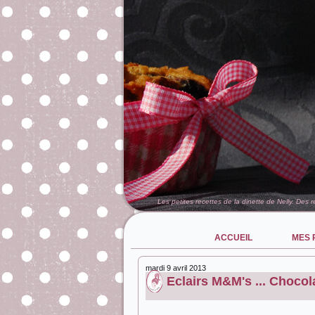
Les petites recettes de la dinette de Nelly. Des 
ACCUEIL
MES 
mardi 9 avril 2013
Eclairs M&M's ... Chocol