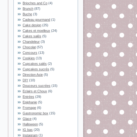
Brioches and Co
(4)
Brunch
(87)
Buche
(3)
Cadeau gourmand
(1)
Cake design
(25)
Cakes et moelleux
(24)
Cakes salés
(5)
Chandeleur
(3)
Chocolat
(57)
Concours
(13)
Cookies
(13)
Cupcakes salés
(2)
Cupcakes sucrés
(5)
Direction Asie
(5)
DIY
(10)
Douceurs sucrées
(15)
Eclairs et Choux
(6)
Entrées
(29)
Epiphanie
(5)
Fromage
(6)
Gastronomiz box
(15)
Glace
(4)
Halloween
(5)
IG bas
(20)
Instagram
(1)