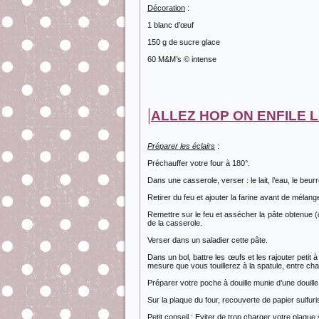
Décoration
:
1 blanc d’œuf
150 g de sucre glace
60 M&M’s © intense
|
ALLEZ HOP ON ENFILE L
Préparer les éclairs
:
Préchauffer votre four à 180°.
Dans une casserole, verser : le lait, l’eau, le beurre
Retirer du feu et ajouter la farine avant de mélange
Remettre sur le feu et assécher la pâte obtenue (
de la casserole.
Verser dans un saladier cette pâte.
Dans un bol, battre les œufs et les rajouter peti
mesure que vous touillerez à la spatule, entre ch
Préparer votre poche à douille munie d’une douille
Sur la plaque du four, recouverte de papier sulfuri
Petit conseil : Eviter de trop charger votre plaque