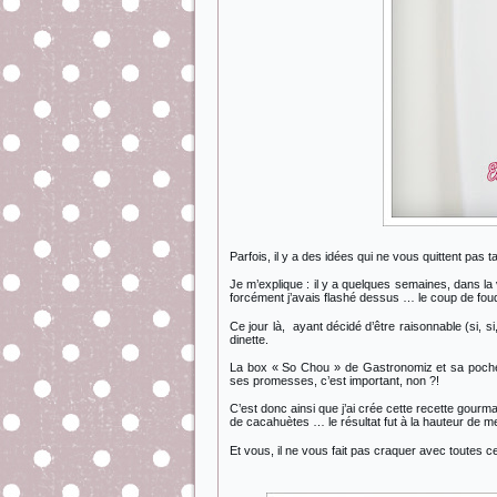
Parfois, il y a des idées qui ne vous quittent pas 
Je m’explique : il y a quelques semaines, dans la
forcément j’avais flashé dessus … le coup de fou
Ce jour là,
ayant décidé d’être raisonnable (si, s
dinette.
La box « So Chou » de Gastronomiz et sa poche à
ses promesses, c’est important, non ?!
C’est donc ainsi que j’ai crée cette recette gou
de cacahuètes … le résultat fut à la hauteur de m
Et vous, il ne vous fait pas craquer avec toutes ce