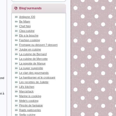
Blog'ourmands
Antigone XXI
Be Miam
Chef Nini
Clea cuisine
Elo a la bouche
Fashion cooking
Fromage ou dessert ? dessert
Jujube en cuisine
La cuisine de Bernard
La cuisine de Mercotte
La popotte de Manue
La super superette
Le clan des gourmands
Le hamburger et le croissant
fond
Les recettes de Juliette
Lili's kitchen
Marcia'tack
et à
Marine is cooking
Melie's cooking
Pincée de fantaisie
Raids patisseries
Stella cuisine