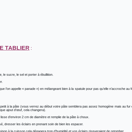
E TABLIER
:
, le sucre, le sel et porter à ébullition.
r.
que l’on appelle « panade ») en mélangeant bien à la spatule pour pas qu’elle n’accroche au 
t à petit à la pâte (vous verrez au début votre pâte semblera pas assez homogène mais au fur 
aque ajout d’œuf, cela changera).
 lisse d’environ 2 cm de diamètre et remplie de la pâte à choux.
sé, dresser les éclairs en prenant soin de bien les espacer.
 sinon à la cuisson cela dégagera trop d’humidité et vos éclairs risqueraient de retomber.