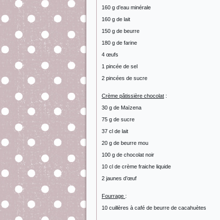
160 g d’eau minérale
160 g de lait
150 g de beurre
180 g de farine
4 œufs
1 pincée de sel
2 pincées de sucre
Crème pâtissière chocolat
:
30 g de Maïzena
75 g de sucre
37 cl de lait
20 g de beurre mou
100 g de chocolat noir
10 cl de crème fraiche liquide
2 jaunes d’œuf
Fourrage
:
10 cuillères à café de beurre de cacahuètes