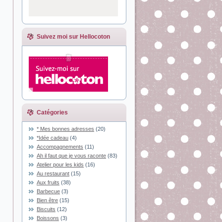
Suivez moi sur Hellocoton
Catégories
* Mes bonnes adresses
(20)
*Idée cadeau
(4)
Accompagnements
(11)
Ah il faut que je vous raconte
(83)
Atelier pour les kids
(16)
Au restaurant
(15)
Aux fruits
(38)
Barbecue
(3)
Bien être
(15)
Biscuits
(12)
Boissons
(3)