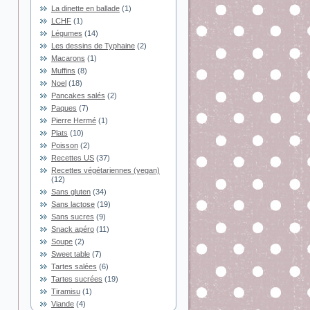
La dinette en ballade
(1)
LCHF
(1)
Légumes
(14)
Les dessins de Typhaine
(2)
Macarons
(1)
Muffins
(8)
Noel
(18)
Pancakes salés
(2)
Paques
(7)
Pierre Hermé
(1)
Plats
(10)
Poisson
(2)
Recettes US
(37)
Recettes végétariennes (vegan)
(12)
Sans gluten
(34)
Sans lactose
(19)
Sans sucres
(9)
Snack apéro
(11)
Soupe
(2)
Sweet table
(7)
Tartes salées
(6)
Tartes sucrées
(19)
Tiramisu
(1)
Viande
(4)