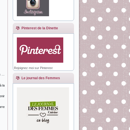
Pinterest de la Dinette
Rejoignez moi sur Pinterest
’s …
Le journal des Femmes
à la
enir
urre