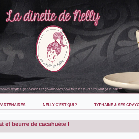
recettes simples, généreuses et gourmandes pour tous les jours c'est tout ça la dinette !
PARTENAIRES
NELLY C'EST QUI ?
TYPHAINE & SES CRAY
at et beurre de cacahuète !