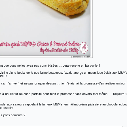
tant que vous ne les avez pas concrétisées … cette recette en fait partie !!
 vitrine d’une boulangerie que j’aime beaucoup, j’avais aperçu un magnifique éclair aux M&M
dre !!
i, ça m’arrive !) et ne pas craquer dessus … je m’étais fait la promesse d’en réaliser un jour 
 douille fut l’excuse parfaite pour tenir la promesse faite envers moi-même … Toujours t
rmande, aux saveurs rappelant le fameux M&M’s, en mêlant crème pâtissière au chocolat et be
es espoirs.
s jolies couleurs ?