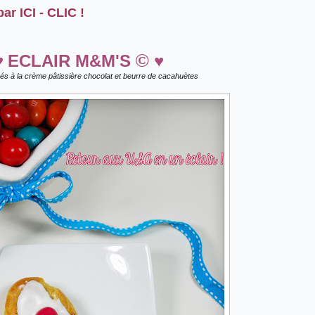
ar ICI - CLIC !
©
♥
ECLAIR M&M'S
♥
rés à la crème pâtissière chocolat et beurre de cacahuètes