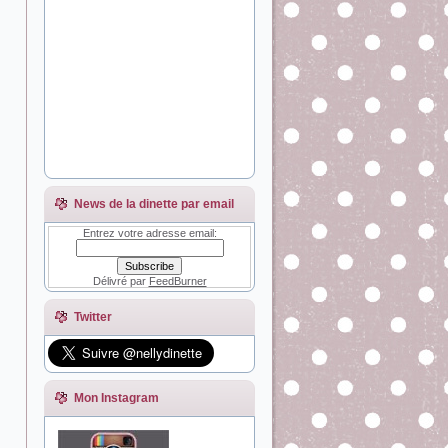
News de la dinette par email
Entrez votre adresse email:
Délivré par
FeedBurner
Twitter
Mon Instagram