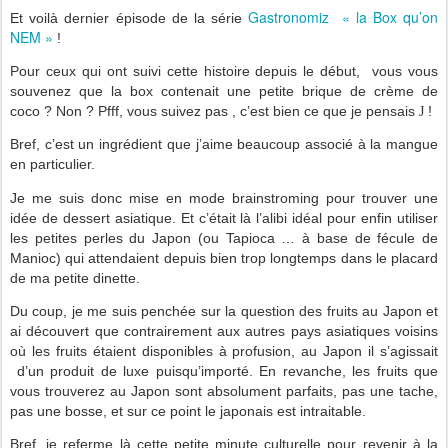
Gastronomiz
« la Box qu’on
Et voilà dernier épisode de la série
NEM »
!
Pour ceux qui ont suivi cette histoire depuis le début,
vous vous
souvenez que la box contenait une petite brique de crème de
coco ? Non ? Pfff, vous suivez pas , c’est bien ce que je pensais
!
J
Bref, c’est un ingrédient que j’aime beaucoup associé à la mangue
en particulier.
Je me suis donc mise en mode brainstroming pour trouver une
idée de dessert asiatique. Et c’était là l’alibi idéal pour enfin utiliser
les petites perles du Japon (ou Tapioca … à base de fécule de
Manioc) qui attendaient depuis bien trop longtemps dans le placard
de ma petite dinette.
Du coup, je me suis penchée sur la question des fruits au Japon et
ai découvert que contrairement aux autres pays asiatiques voisins
où les fruits étaient disponibles à profusion, au Japon il s’agissait
d’un produit de luxe puisqu’importé. En revanche, les fruits que
vous trouverez au Japon sont absolument parfaits, pas une tache,
pas une bosse, et sur ce point le japonais est intraitable.
Bref, je referme là cette petite minute culturelle pour revenir à la