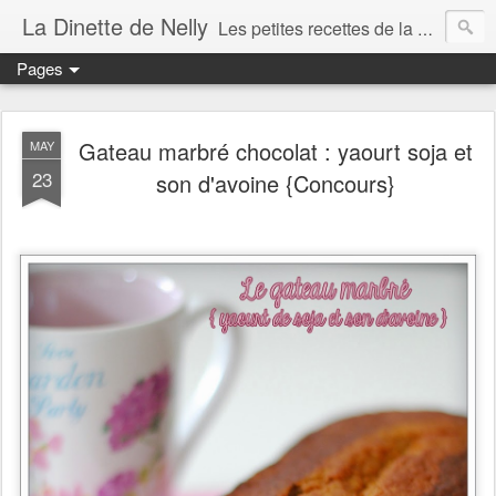
La Dinette de Nelly
Les petites recettes de la dinette de Nelly. Des recettes simples, généreuses et gourmandes pour tous les jours c'est tout ça la dinette !
Pages
Gateau marbré chocolat : yaourt soja et
MAY
23
son d'avoine {Concours}