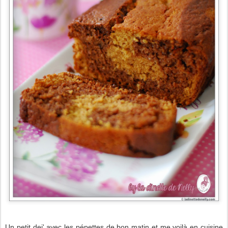
Un petit dej' avec les pépettes de bon matin et me voilà en cuisine