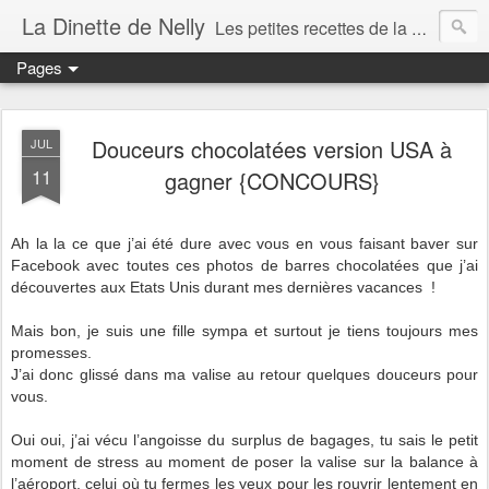
La Dinette de Nelly
Les petites recettes de la dinette de Nelly. Des recettes simples, généreuses et gourmandes pour tous les jours c'est tout ça la dinette !
Pages
Douceurs chocolatées version USA à
JUL
11
gagner {CONCOURS}
Ah la la ce que j’ai été dure avec vous en vous faisant baver sur
Facebook avec toutes ces photos de barres chocolatées que j’ai
découvertes aux Etats Unis durant mes dernières vacances !
Mais bon, je suis une fille sympa et surtout je tiens toujours mes
promesses.
J’ai donc glissé dans ma valise au retour quelques douceurs pour
vous.
Oui oui, j’ai vécu l’angoisse du surplus de bagages, tu sais le petit
moment de stress au moment de poser la valise sur la balance à
l’aéroport, celui où tu fermes les yeux pour les rouvrir lentement en