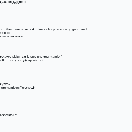
na.jauzion(@)gmx.fr
e les m&ms comme mes 4 enfants chut je suis mega gourmande .
ssouille
 a vous vanessa
pe avec plaisir car je suis une gourmande :)
etter: cindy.berry@laposte.net
ilky way
jeuneromantique@orange.fr
at)hotmail.fr