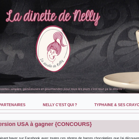
recettes simples, généreuses et gourmandes pour tous les jours c'est tout ça la dinette !
PARTENAIRES
NELLY C'EST QUI ?
TYPHAINE & SES CRAY
version USA à gagner {CONCOURS}
 faisant baver sur Facebook avec toutes ces photos de barres chocolatées que j’ai découve