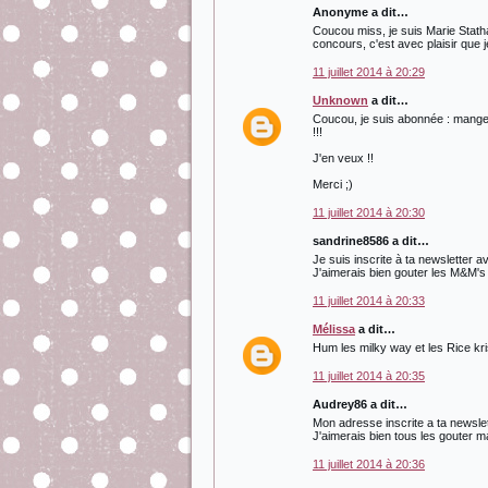
Anonyme a dit…
Coucou miss, je suis Marie Statha
concours, c'est avec plaisir que j
11 juillet 2014 à 20:29
Unknown
a dit…
Coucou, je suis abonnée : mange-m.
!!!
J'en veux !!
Merci ;)
11 juillet 2014 à 20:30
sandrine8586 a dit…
Je suis inscrite à ta newsletter a
J'aimerais bien gouter les M&M's 
11 juillet 2014 à 20:33
Mélissa
a dit…
Hum les milky way et les Rice krisp
11 juillet 2014 à 20:35
Audrey86 a dit…
Mon adresse inscrite a ta newsl
J'aimerais bien tous les gouter ma
11 juillet 2014 à 20:36