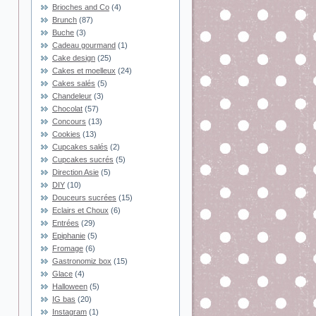
Brioches and Co
(4)
Brunch
(87)
Buche
(3)
Cadeau gourmand
(1)
Cake design
(25)
Cakes et moelleux
(24)
Cakes salés
(5)
Chandeleur
(3)
Chocolat
(57)
Concours
(13)
Cookies
(13)
Cupcakes salés
(2)
Cupcakes sucrés
(5)
Direction Asie
(5)
DIY
(10)
Douceurs sucrées
(15)
Eclairs et Choux
(6)
Entrées
(29)
Epiphanie
(5)
Fromage
(6)
Gastronomiz box
(15)
Glace
(4)
Halloween
(5)
IG bas
(20)
Instagram
(1)