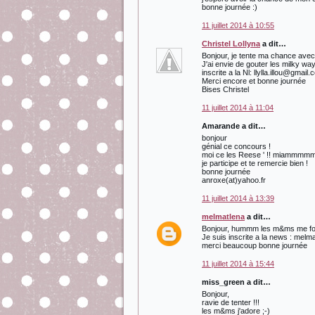
bonne journée :)
11 juillet 2014 à 10:55
Christel Lollyna
a dit…
Bonjour, je tente ma chance avec p
J'ai envie de gouter les milky way
inscrite a la Nl: llylla.illou@gmail
Merci encore et bonne journée
Bises Christel
11 juillet 2014 à 11:04
Amarande a dit…
bonjour
génial ce concours !
moi ce les Reese ' !! miammmm
je participe et te remercie bien !
bonne journée
anroxe(at)yahoo.fr
11 juillet 2014 à 13:39
melmatlena
a dit…
Bonjour, hummm les m&ms me font 
Je suis inscrite a la news : melma
merci beaucoup bonne journée
11 juillet 2014 à 15:44
miss_green a dit…
Bonjour,
ravie de tenter !!!
les m&ms j'adore ;-)