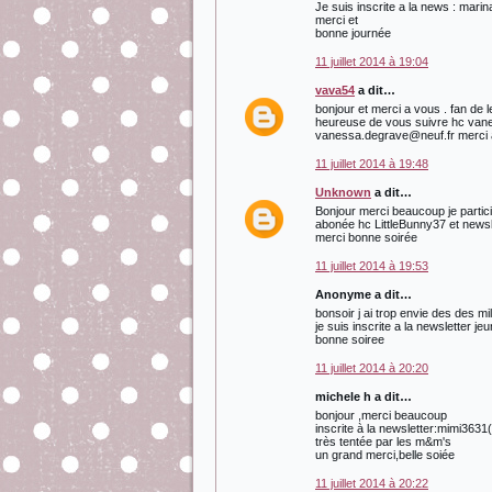
Je suis inscrite a la news : mari
merci et
bonne journée
11 juillet 2014 à 19:04
vava54
a dit…
bonjour et merci a vous . fan d
heureuse de vous suivre hc vane
vanessa.degrave@neuf.fr merci
11 juillet 2014 à 19:48
Unknown
a dit…
Bonjour merci beaucoup je partici
abonée hc LittleBunny37 et newsl
merci bonne soirée
11 juillet 2014 à 19:53
Anonyme a dit…
bonsoir j ai trop envie des des m
je suis inscrite a la newsletter 
bonne soiree
11 juillet 2014 à 20:20
michele h a dit…
bonjour ,merci beaucoup
inscrite à la newsletter:mimi3631(
très tentée par les m&m's
un grand merci,belle soiée
11 juillet 2014 à 20:22