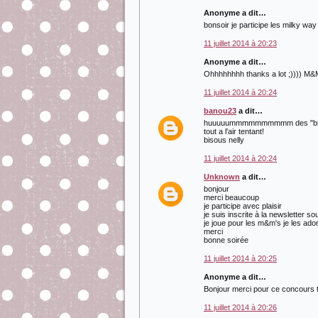
Anonyme a dit…
bonsoir je participe les milky way 
11 juillet 2014 à 20:23
Anonyme a dit…
Ohhhhhhhh thanks a lot ;)))) M
11 juillet 2014 à 20:24
banou23
a dit…
huuuuummmmmmmmmm des "bites" au
tout a l'air tentant!
bisous nelly
11 juillet 2014 à 20:24
Unknown
a dit…
bonjour
merci beaucoup
je participe avec plaisir
je suis inscrite à la newsletter
je joue pour les m&m's je les ado
merci
bonne soirée
11 juillet 2014 à 20:25
Anonyme a dit…
Bonjour merci pour ce concours t
11 juillet 2014 à 20:26