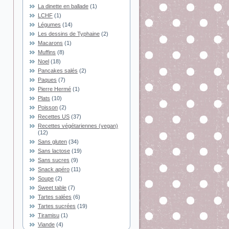
La dinette en ballade
(1)
LCHF
(1)
Légumes
(14)
Les dessins de Typhaine
(2)
Macarons
(1)
Muffins
(8)
Noel
(18)
Pancakes salés
(2)
Paques
(7)
Pierre Hermé
(1)
Plats
(10)
Poisson
(2)
Recettes US
(37)
Recettes végétariennes (vegan)
(12)
Sans gluten
(34)
Sans lactose
(19)
Sans sucres
(9)
Snack apéro
(11)
Soupe
(2)
Sweet table
(7)
Tartes salées
(6)
Tartes sucrées
(19)
Tiramisu
(1)
Viande
(4)