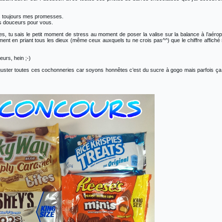
ens toujours mes promesses.
es douceurs pour vous.
es, tu sais le petit moment de stress au moment de poser la valise sur la balance à l’aérop
ement en priant tous les dieux (même ceux auxquels tu ne crois pas^^) que le chiffre affiché 
urs, hein ;-)
guster toutes ces cochonneries car soyons honnêtes c’est du sucre à gogo mais parfois ça 