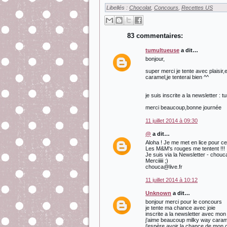
Libellés :
Chocolat
,
Concours
,
Recettes US
83 commentaires:
tumultueuse
a dit…
bonjour,
super merci je tente avec plaisir,
caramel,je tenterai bien ^^
je suis inscrite a la newsletter 
merci beaucoup,bonne journée
11 juillet 2014 à 09:30
@
a dit…
Aloha ! Je me met en lice pour ce
Les M&M's rouges me tentent !!!
Je suis via la Newsletter - chouc
Merciiiii ;)
chouca@live.fr
11 juillet 2014 à 10:12
Unknown
a dit…
bonjour merci pour le concours
je tente ma chance avec joie
inscrite a la newsletter avec mon
j'aime beaucoup milky way caramel
j'espère avoir la chance de mon 