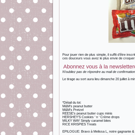
Pour jouer rien de plus simple, il suffit d’être insc
ces douceurs vous avez le plus envie de croquer 
Abonnez vous à la newsletterd
N’oubliez pas de répondre au mail de confirmation
Le tirage au sort aura lieu dimanche 20 juillet à min
*Détail du lot:
M&M’s peanut butter
M&M’s Pretzel
REESE’s peanut butter cups minis
HERSHEY’S Cookies ‘ n ‘ Crème drops
MILKY WAY Simply caramel bites
RICE KRISPIES Treats
EPILOGUE: Bravo à Melissa L, notre gagnante & me