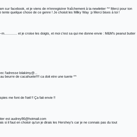
m sur facebook, et je viens de m'enregistrer fraîchement à ta newletter ^^ Merci pour ton
e tente quelque chose de ce genre ! Je choisit les Milky Way :p Merci bises à toi !
............. et je croise les doigts, et moi c'est sa qui me donne envie : M&M’s peanut butter
vec l'adresse lolakimy@...
au beurre de cacahuete!!!! ca doit etre une tuerie ^^
ies me font de l'œil !! Ça fait envie !!
etter est audrey86@hotmail.com
is si il faut en choisir qu'un je dirais les Hershey's car je ne connais pas du tout