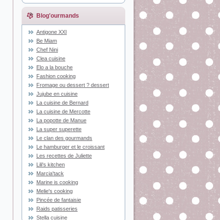
Blog'ourmands
Antigone XXI
Be Miam
Chef Nini
Clea cuisine
Elo a la bouche
Fashion cooking
Fromage ou dessert ? dessert
Jujube en cuisine
La cuisine de Bernard
La cuisine de Mercotte
La popotte de Manue
La super superette
Le clan des gourmands
Le hamburger et le croissant
Les recettes de Juliette
Lili's kitchen
Marcia'tack
Marine is cooking
Melie's cooking
Pincée de fantaisie
Raids patisseries
Stella cuisine