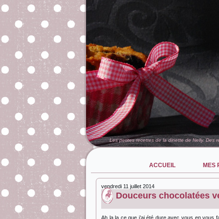
Les petites recettes de la dinette de Nelly. Des 
ACCUEIL
MES 
vendredi 11 juillet 2014
Douceurs chocolatées 
Ah la la ce que j’ai été dure avec vous en vous