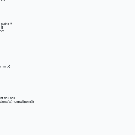
laisir !!
 !!
.com
mmm :-)
de l oeil !
tlena(at)hotmail(point)fr