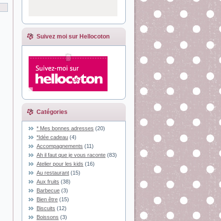
Suivez moi sur Hellocoton
Catégories
* Mes bonnes adresses
(20)
*Idée cadeau
(4)
Accompagnements
(11)
Ah il faut que je vous raconte
(83)
Atelier pour les kids
(16)
Au restaurant
(15)
Aux fruits
(38)
Barbecue
(3)
Bien être
(15)
Biscuits
(12)
Boissons
(3)