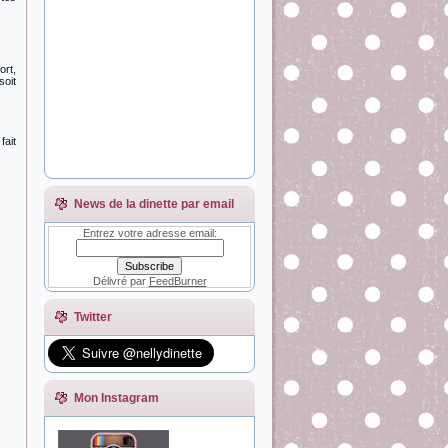
ort,
soit
fait
News de la dinette par email
Entrez votre adresse email:
Délivré par
FeedBurner
Twitter
Mon Instagram