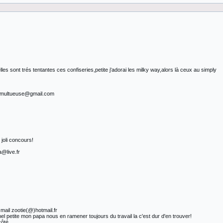
elles sont trés tentantes ces confiseries,petite j'adorai les milky way,alors là ceux au simply
: tumultueuse@gmail.com
 joli concours!
a@live.fr
 mail zootie(@)hotmail.fr
 petite mon papa nous en ramener toujours du travail la c'est dur d'en trouver!
côté