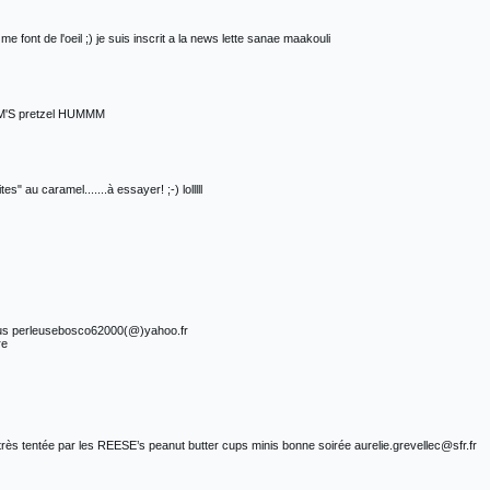
me font de l'oeil ;) je suis inscrit a la news lette sanae maakouli
&M'S pretzel HUMMM
 caramel.......à essayer! ;-) lolllll
 sous perleusebosco62000(@)yahoo.fr
re
rès tentée par les REESE’s peanut butter cups minis bonne soirée aurelie.grevellec@sfr.fr