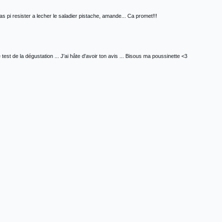
pas pi resister a lecher le saladier pistache, amande... Ca promet!!!
test de la dégustation ... J'ai hâte d'avoir ton avis ... Bisous ma poussinette <3