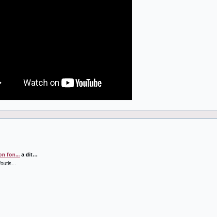
n fon...
a dit…
outis...