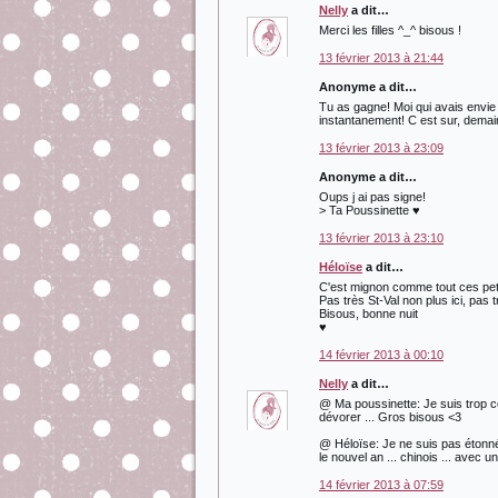
Nelly
a dit…
Merci les filles ^_^ bisous !
13 février 2013 à 21:44
Anonyme a dit…
Tu as gagne! Moi qui avais envie d
instantanement! C est sur, demain 
13 février 2013 à 23:09
Anonyme a dit…
Oups j ai pas signe!
> Ta Poussinette ♥
13 février 2013 à 23:10
Héloïse
a dit…
C'est mignon comme tout ces petit
Pas très St-Val non plus ici, pas t
Bisous, bonne nuit
♥
14 février 2013 à 00:10
Nelly
a dit…
@ Ma poussinette: Je suis trop cont
dévorer ... Gros bisous <3
@ Héloïse: Je ne suis pas étonnée
le nouvel an ... chinois ... avec un
14 février 2013 à 07:59