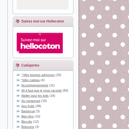
Suivez moi sur Hellocoton
Catégories
* Mes bonnes adresses
(20)
*Idée cadeau
(4)
Accompagnements
(11)
Ah il faut que je vous raconte
(83)
Atelier pour les kids
(16)
Au restaurant
(15)
Aux fruits
(38)
Barbecue
(3)
Bien être
(15)
Biscuits
(12)
Boissons
(3)