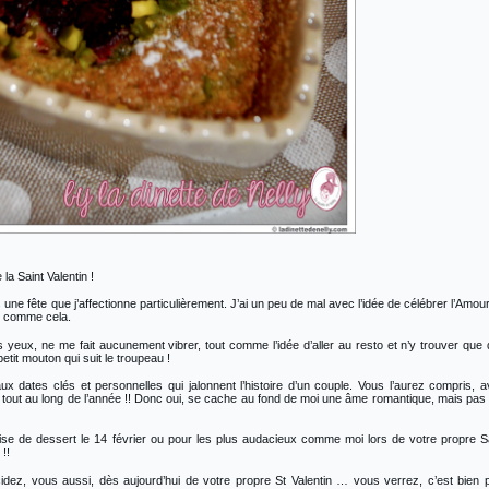
la Saint Valentin !
 une fête que j’affectionne particulièrement. J’ai un peu de mal avec l’idée de célébrer l’Amou
ni comme cela.
yeux, ne me fait aucunement vibrer, tout comme l’idée d’aller au resto et n’y trouver que
etit mouton qui suit le troupeau !
x dates clés et personnelles qui jalonnent l’histoire d’un couple. Vous l’aurez compris, 
tout au long de l’année !! Donc oui, se cache au fond de moi une âme romantique, mais pas
uise de dessert le 14 février ou pour les plus audacieux comme moi lors de votre propre S
!!
idez, vous aussi, dès aujourd’hui de votre propre St Valentin … vous verrez, c’est bien 