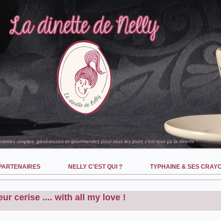
recettes simples, généreuses et gourmandes pour tous les jours c'est tout ça la dinette !
PARTENAIRES
NELLY C'EST QUI ?
TYPHAINE & SES CRAY
r cerise .... with all my love !