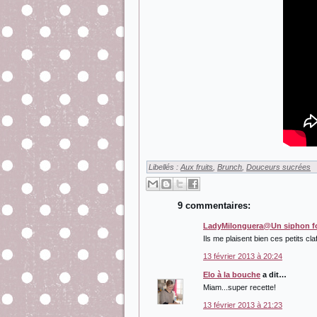
Libellés :
Aux fruits
,
Brunch
,
Douceurs sucrées
9 commentaires:
LadyMilonguera@Un siphon fo
Ils me plaisent bien ces petits claf
13 février 2013 à 20:24
Elo à la bouche
a dit…
Miam...super recette!
13 février 2013 à 21:23