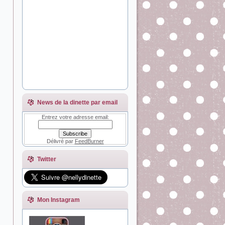
News de la dinette par email
Entrez votre adresse email:
Délivré par
FeedBurner
Twitter
Mon Instagram