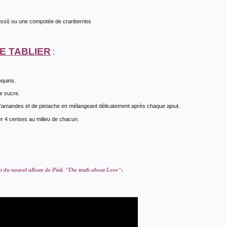
ssi) ou une compotée de cranberries
E TABLIER
:
equins.
le sucre.
 d’amandes et de pistache en mélangeant délicatement après chaque ajout.
er 4 cerises au milieu de chacun.
n du nouvel album de Pink "The truth about Love"
: