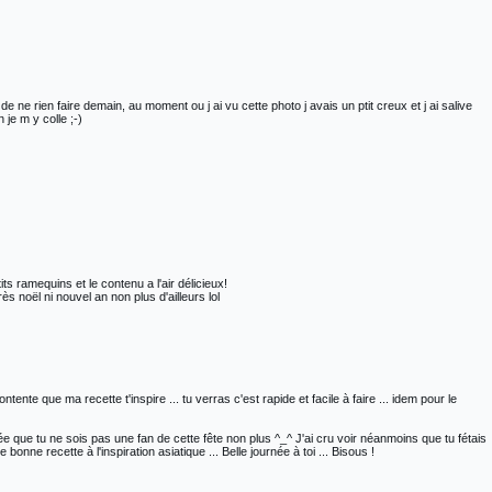
e ne rien faire demain, au moment ou j ai vu cette photo j avais un ptit creux et j ai salive
je m y colle ;-)
s ramequins et le contenu a l'air délicieux!
rès noël ni nouvel an non plus d'ailleurs lol
ente que ma recette t'inspire ... tu verras c'est rapide et facile à faire ... idem pour le
 que tu ne sois pas une fan de cette fête non plus ^_^ J'ai cru voir néanmoins que tu fétais
e bonne recette à l'inspiration asiatique ... Belle journée à toi ... Bisous !