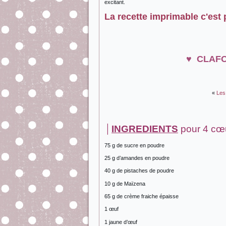
excitant.
La recette imprimable c'est p
♥ CLAFO
«
Les
|
INGREDIENTS
pour 4 cœu
75 g de sucre en poudre
25 g d’amandes en poudre
40 g de pistaches de poudre
10 g de Maïzena
65 g de crème fraiche épaisse
1 œuf
1 jaune d’œuf