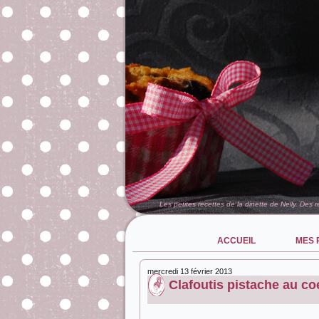
Les petites recettes de la dinette de Nelly. Des 
ACCUEIL
MES 
mercredi 13 février 2013
Clafoutis pistache au coeu