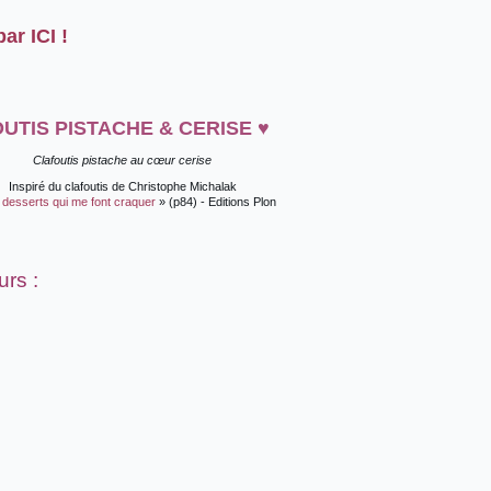
ar ICI !
UTIS PISTACHE & CERISE ♥
Clafoutis pistache au cœur cerise
I
nspiré du clafoutis de Christophe Michalak
 desserts qui me font craquer
» (p84) - Editions Plon
rs :