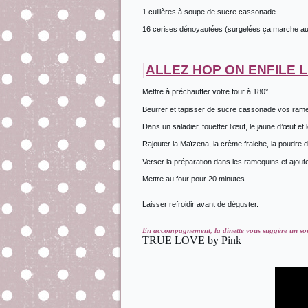
1 cuillères à soupe de sucre cassonade
16 cerises dénoyautées (surgelées ça marche au
|
ALLEZ HOP ON ENFILE L
Mettre à préchauffer votre four à 180°.
Beurrer et tapisser de sucre cassonade vos ram
Dans un saladier, fouetter l’œuf, le jaune d’œuf et 
Rajouter la Maïzena, la crème fraiche, la poudre
Verser la préparation dans les ramequins et ajout
Mettre au four pour 20 minutes.
Laisser refroidir avant de déguster.
En accompagnement, la dinette vous suggère un so
TRUE LOVE by Pink