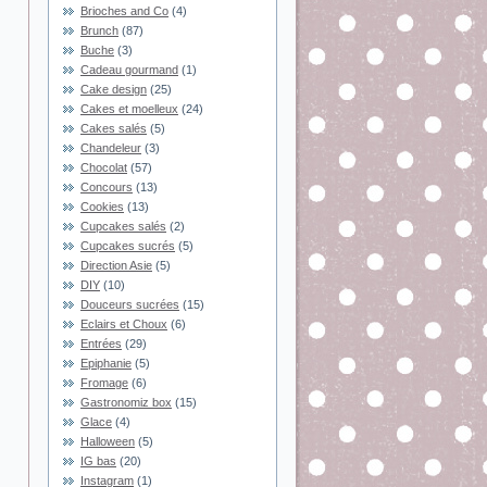
Brioches and Co
(4)
Brunch
(87)
Buche
(3)
Cadeau gourmand
(1)
Cake design
(25)
Cakes et moelleux
(24)
Cakes salés
(5)
Chandeleur
(3)
Chocolat
(57)
Concours
(13)
Cookies
(13)
Cupcakes salés
(2)
Cupcakes sucrés
(5)
Direction Asie
(5)
DIY
(10)
Douceurs sucrées
(15)
Eclairs et Choux
(6)
Entrées
(29)
Epiphanie
(5)
Fromage
(6)
Gastronomiz box
(15)
Glace
(4)
Halloween
(5)
IG bas
(20)
Instagram
(1)