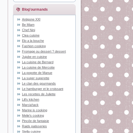
Blog'ourmands
Antigone XXI
Be Miam
Chef Nini
Clea cuisine
Elo a la bouche
Fashion cooking
Fromage ou dessert ? dessert
Jujube en cuisine
La cuisine de Bernard
La cuisine de Mercotte
La popotte de Manue
La super superette
Le clan des gourmands
Le hamburger et le croissant
Les recettes de Juliette
Lili's kitchen
Marcia'tack
Marine is cooking
Melie's cooking
Pincée de fantaisie
Raids patisseries
Stella cuisine