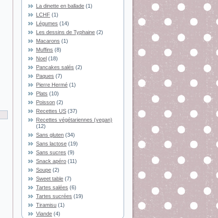
La dinette en ballade
(1)
LCHF
(1)
Légumes
(14)
Les dessins de Typhaine
(2)
Macarons
(1)
Muffins
(8)
Noel
(18)
Pancakes salés
(2)
Paques
(7)
Pierre Hermé
(1)
Plats
(10)
Poisson
(2)
Recettes US
(37)
Recettes végétariennes (vegan)
(12)
Sans gluten
(34)
Sans lactose
(19)
Sans sucres
(9)
Snack apéro
(11)
Soupe
(2)
Sweet table
(7)
Tartes salées
(6)
Tartes sucrées
(19)
Tiramisu
(1)
Viande
(4)