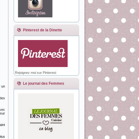
Pinterest de la Dinette
Rejoignez moi sur Pinterest
Le journal des Femmes
r un
 des
avec
 sur
aint
plus