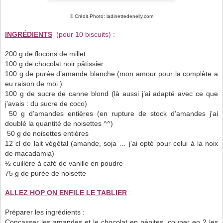
© Crédit Photo: ladinettedenelly.com
INGRÉDIENTS
(pour 10 biscuits) :
200 g de flocons de millet
100 g de chocolat noir pâtissier
100 g de purée d’amande blanche (mon amour pour la complète a
eu raison de moi )
100 g de sucre de canne blond (là aussi j’ai adapté avec ce que
j’avais : du sucre de coco)
50 g d’amandes entières (en rupture de stock d’amandes j’ai
doublé la quantité de noisettes ^^)
50 g de noisettes entières
12 cl de lait végétal (amande, soja … j’ai opté pour celui à la noix
de macadamia)
½ cuillère à café de vanille en poudre
75 g de purée de noisette
ALLEZ HOP ON ENFILE LE TABLIER
:
Préparer les ingrédients :
Concasser les amandes et le chocolat en pépites, couper en 2 les