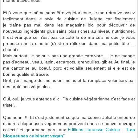
moment avec nous.
Et j'avoue que même sans être végétarienne, je me retrouve assez
facilement dans le style de cuisine de Juliette car finalement
je traîne pas mal dans les magasins bio pour découvrir de
nouveaux ingrédients plus sains plus riches au niveau nutritionnel.
Il est vrai que ce n'est pas ce côté là de ma cuisine que je vous
propose sur la dinette (c'est en réflexion dans ma petite tête ...
chuuut).
Mais surtout, je ne suis pas une grande carnivore ... je ne mange
pas d'
agneau, veau, lapin, escargots, grenouilles, gibier. Au final, je
me cantonne au boeuf, porc et volaille seulement si elle est de
bonne qualité et tracée.
Bref, j'en mange de moins en moins et la remplace volontiers par
des protéines végétales.
Oui, oui, je vous entends d'ici: "la cuisine végétarienne c'est fade et
triste".
Que nenni !!! Et c'est justement ce que ma copine Juliette entourée
d'autres blogueuses vegan vous prouvent dans ce nouvel ouvrage
Editions Larousse Cuisine
collectif et gourmand paru aux
:
"
Les
blogueuses cuisinent vegan
"