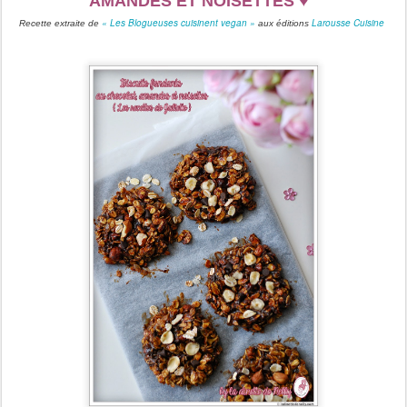
AMANDES ET NOISETTES
♥
« Les Blogueuses cuisinent vegan »
Larousse Cuisine
Recette extraite de
aux éditions