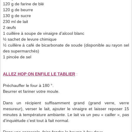
120 g de farine de blé
120 g de beurre
130 g de sucre
230 ml de lait
2 œufs
1 cuillère à soupe de vinaigre d’alcool blanc
½ sachet de levure chimique
½ cuillère à café de bicarbonate de soude (disponible au rayon sel
des supermarchés)
1 pincée de sel
ALLEZ HOP ON ENFILE LE TABLIER
:
Préchauffer le four à 180 °.
Beurrer et fariner votre moule.
Dans un récipient suffisamment grand (grand verre, verre
mesureur), verser le lait, ajouter le vinaigre et laisser reposer 15
minutes à température ambiante. Le lait va un peu « cailler », pas
d’inquiétude c’est tout à fait normal.
Dans une casserole, faire fondre le beurre à feu doux.