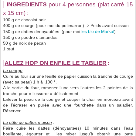
|
INGREDIENTS
pour 4 personnes (plat carré 15
x 15 cm) :
100 g de chocolat noir
400 g de courge (pour moi du potimarron) -> Poids avant cuisson
les bio de Markal
150 g de dattes dénoyautées (pour moi
)
150 g de poudre d’amandes
50 g de noix de pécan
1 œuf
|
ALLEZ HOP ON ENFILE LE TABLIER
:
La courge
:
Cuire au four sur une feuille de papier cuisson la tranche de courge
(avec sa peau) 1 h à 190 °.
A la sortie du four, ramener l’une vers l’autres les 2 pointes de la
tranche pour « l’essorer » délicatement.
Enlever la peau de la courge et couper la chair en morceau avant
de l’écraser en purée avec une fourchette dans un saladier.
Réserver.
La pâte de dattes maison
:
Faire cuire les dattes (dénoyautées) 10 minutes dans l’eau
bouillante, égoutter et les mixer jusqu’à obtenir une pate