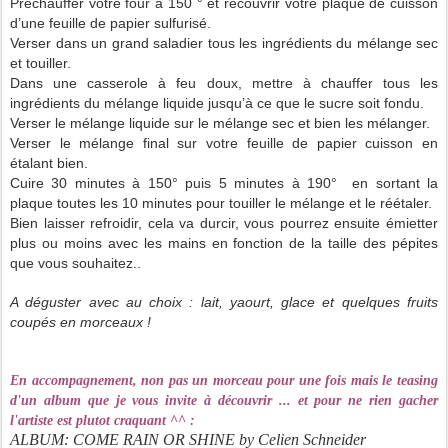
Préchauffer votre four à 150 ° et recouvrir votre plaque de cuisson
d’une feuille de papier sulfurisé.
Verser dans un grand saladier tous les ingrédients du mélange sec
et touiller.
Dans une casserole à feu doux, mettre à chauffer tous les
ingrédients du mélange liquide jusqu’à ce que le sucre soit fondu.
Verser le mélange liquide sur le mélange sec et bien les mélanger.
Verser le mélange final sur votre feuille de papier cuisson en
étalant bien.
Cuire 30 minutes à 150° puis 5 minutes à 190° en sortant la
plaque toutes les 10 minutes pour touiller le mélange et le réétaler.
Bien laisser refroidir, cela va durcir, vous pourrez ensuite émietter
plus ou moins avec les mains en fonction de la taille des pépites
que vous souhaitez..
A déguster avec au choix : lait, yaourt, glace et quelques fruits
coupés en morceaux !
En accompagnement, non pas un morceau pour une fois mais le teasing
d'un album que je vous invite à découvrir ... et pour ne rien gacher
l'artiste est plutot craquant ^^
:
ALBUM: COME RAIN OR SHINE by Celien Schneider