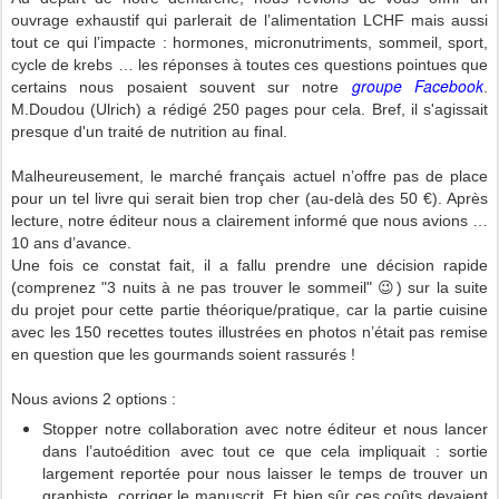
ouvrage exhaustif qui parlerait de l’alimentation LCHF mais aussi
tout ce qui l’impacte : hormones, micronutriments, sommeil, sport,
cycle de krebs … les réponses à toutes ces questions pointues que
groupe Facebook
certains nous posaient souvent sur notre
.
M.Doudou (
Ulrich) a rédigé 250 pages pour cela.
Bref, il s'agissait
presque d'un traité de nutrition au final.
Malheureusement, le marché français actuel n’offre pas de place
pour un tel livre qui serait bien trop cher (au-delà des 50 €). Après
lecture, notre éditeur nous a clairement informé que nous avions …
10 ans d’avance.
Une fois ce constat fait, il a fallu prendre une décision rapide
(comprenez "3 nuits à ne pas trouver le sommeil" 😉) sur la suite
du projet pour cette partie théorique/pratique, car la partie cuisine
avec les 150 recettes toutes illustrées en photos n’était pas remise
en question que les gourmands soient rassurés !
Nous avions 2 options :
Stopper notre collaboration avec notre éditeur et nous lancer
dans l’autoédition avec tout ce que cela impliquait : sortie
largement reportée pour nous laisser le temps de trouver un
graphiste, corriger le manuscrit. Et bien sûr ces coûts devaient