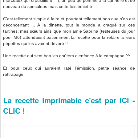
morceaux qui croustillent ^^), un peu de pomme à la cannelle et de
nouveau du speculoos mais cette fois émietté !
C'est tellement simple à faire et pourtant tellement bon que s'en est
déconcertant ... A la dinette, tout le monde a craqué sur ces
tartines: mes sœurs ainsi que mon amie Sabrina (testeuses du jour
pour M6) attendaient patiemment la recette pour la refaire à leurs
pépettes qui les avaient dévoré !!
Une recette qui sent bon les goûters d'enfance à la campagne ^^
Et pour ceux qui auraient raté l'émission, petite séance de
rattrapage:
La recette imprimable c'est par ICI -
CLIC !