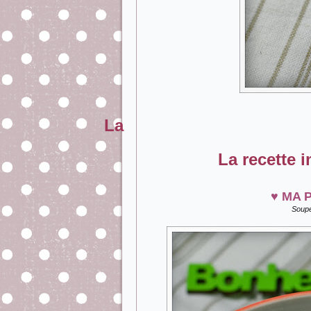
La
La recette i
♥
MA 
Soupe