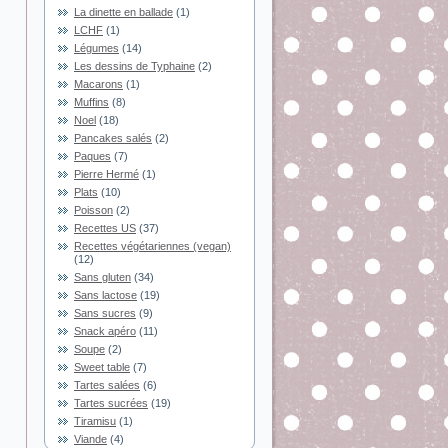
La dinette en ballade
(1)
LCHF
(1)
Légumes
(14)
Les dessins de Typhaine
(2)
Macarons
(1)
Muffins
(8)
Noel
(18)
Pancakes salés
(2)
Paques
(7)
Pierre Hermé
(1)
Plats
(10)
Poisson
(2)
Recettes US
(37)
Recettes végétariennes (vegan)
(12)
Sans gluten
(34)
Sans lactose
(19)
Sans sucres
(9)
Snack apéro
(11)
Soupe
(2)
Sweet table
(7)
Tartes salées
(6)
Tartes sucrées
(19)
Tiramisu
(1)
Viande
(4)