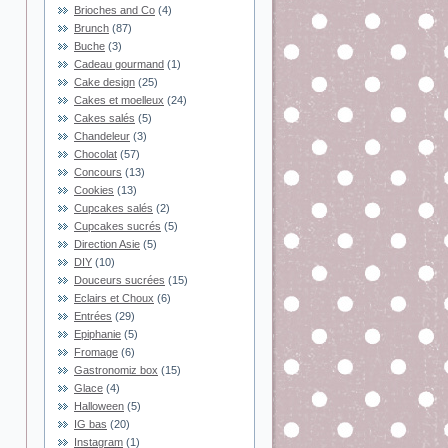
Brioches and Co
(4)
Brunch
(87)
Buche
(3)
Cadeau gourmand
(1)
Cake design
(25)
Cakes et moelleux
(24)
Cakes salés
(5)
Chandeleur
(3)
Chocolat
(57)
Concours
(13)
Cookies
(13)
Cupcakes salés
(2)
Cupcakes sucrés
(5)
Direction Asie
(5)
DIY
(10)
Douceurs sucrées
(15)
Eclairs et Choux
(6)
Entrées
(29)
Epiphanie
(5)
Fromage
(6)
Gastronomiz box
(15)
Glace
(4)
Halloween
(5)
IG bas
(20)
Instagram
(1)