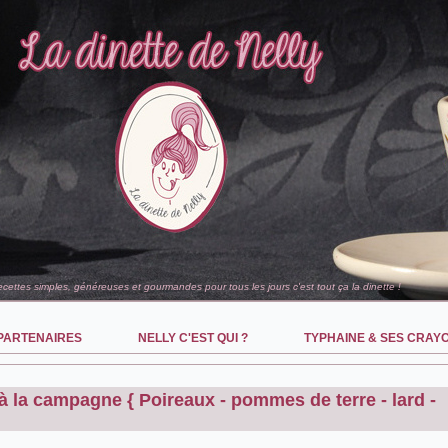
recettes simples, généreuses et gourmandes pour tous les jours c'est tout ça la dinette !
PARTENAIRES
NELLY C'EST QUI ?
TYPHAINE & SES CRAY
 la campagne { Poireaux - pommes de terre - lard -