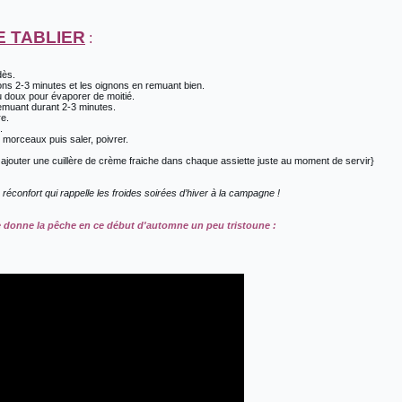
E TABLIER
:
dès.
ons 2-3 minutes et les oignons en remuant bien.
eu doux pour évaporer de moitié.
remuant durant 2-3 minutes.
re.
.
 morceaux puis saler, poivrer.
ajouter une cuillère de crème fraiche dans chaque assiette juste au moment de servir}
réconfort qui rappelle les froides soirées d’hiver à la campagne !
donne la pêche en ce début d'automne un peu tristoune :