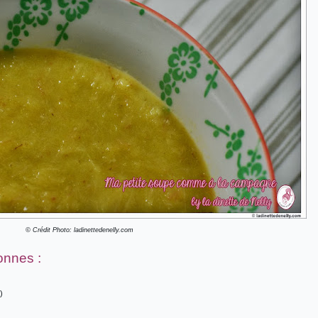
© Crédit Photo: ladinettedenelly.com
onnes :
)