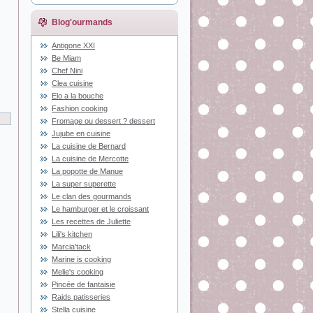
Blog'ourmands
Antigone XXI
Be Miam
Chef Nini
Clea cuisine
Elo a la bouche
Fashion cooking
Fromage ou dessert ? dessert
Jujube en cuisine
La cuisine de Bernard
La cuisine de Mercotte
La popotte de Manue
La super superette
Le clan des gourmands
Le hamburger et le croissant
Les recettes de Juliette
Lili's kitchen
Marcia'tack
Marine is cooking
Melie's cooking
Pincée de fantaisie
Raids patisseries
Stella cuisine