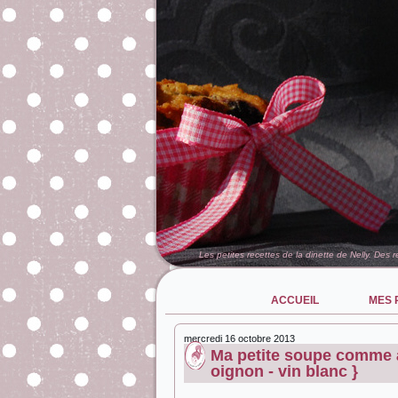
Les petites recettes de la dinette de Nelly. Des 
ACCUEIL
MES 
mercredi 16 octobre 2013
Ma petite soupe comme à
oignon - vin blanc }