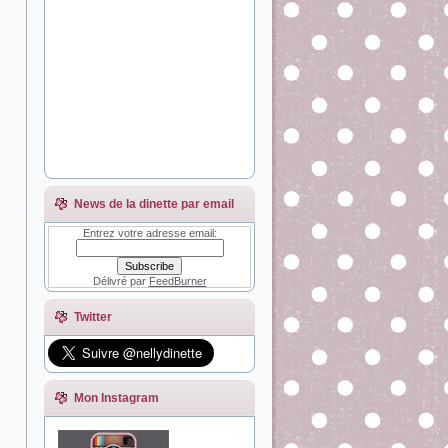
News de la dinette par email
Entrez votre adresse email:
Délivré par
FeedBurner
Twitter
Mon Instagram