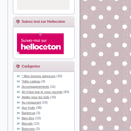
Suivez moi sur Hellocoton
Catégories
* Mes bonnes adresses
(20)
*Idée cadeau
(4)
Accompagnements
(11)
Ah il faut que je vous raconte
(83)
Atelier pour les kids
(16)
Au restaurant
(15)
Aux fruits
(38)
Barbecue
(3)
Bien être
(15)
Biscuits
(12)
Boissons
(3)