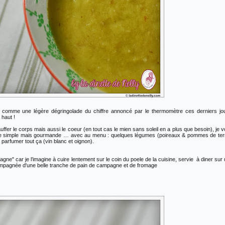
 comme une légère dégringolade du chiffre annoncé par le thermomètre ces derniers jo
haut !
ffer le corps mais aussi le coeur (en tout cas le mien sans soleil en a plus que besoin), je 
ute simple mais gourmande … avec au menu : quelques légumes (poireaux & pommes de ter
 parfumer tout ça (vin blanc et oignon).
ne" car je l’imagine à cuire lentement sur le coin du poele de la cuisine, servie à diner sur
ompagnée d'une belle tranche de pain de campagne et de fromage