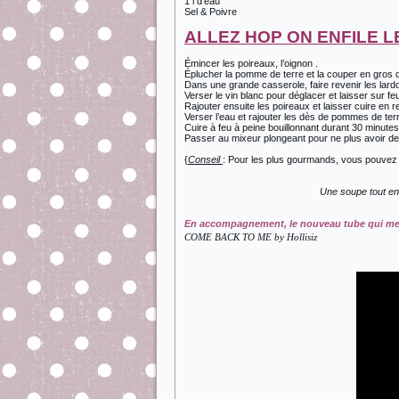
1 l d’eau
Sel & Poivre
ALLEZ HOP ON ENFILE L
Émincer les poireaux, l’oignon .
Éplucher la pomme de terre et la couper en gros 
Dans une grande casserole, faire revenir les lard
Verser le vin blanc pour déglacer et laisser sur f
Rajouter ensuite les poireaux et laisser cuire en 
Verser l’eau et rajouter les dès de pommes de ter
Cuire à feu à peine bouillonnant durant 30 minutes
Passer au mixeur plongeant pour ne plus avoir de
{
Conseil
: Pour les plus gourmands, vous pouvez 
Une soupe tout en 
En accompagnement, le nouveau tube qui me 
COME BACK TO ME by Hollisiz